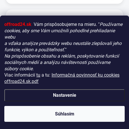
offroad24.sk
Vám prispôsobujeme na mieru. "
Používame
cookies, aby sme Vám umožnili pohodlné prehliadanie
webu
a vďaka analýze prevádzky webu neustále zlepšovali jeho
funkcie, výkon a použiteľnosť.
"
Na prispôsobenie obsahu a reklám, poskytovanie funkcií
Vitajte! Aby bolo hľadanie tých správnych dielov pre vaše
sociálnych médií a analýzu návštevnosti používame
vozidlo čo najrýchlejšie a najpresnejšie, máme pre vás
súbory cookie.
malý tip:
Viac informácií
tu
a tu:
Informačná povinnosť ku cookies
Začnite výberom vášho vozidla
– Týmto krokom si
offroad24.sk.pdf
zaistíte, že uvidíte len kompatibilné produkty.
Až potom sa ponorte do kategórií.
Nastavenie
Náš tajný tip:
V ľavej časti obrazovky nájdete šikovné
Uzamykateľný úložný popruh
filtre. Použite ich! Ušetria vám kopu času a pomôžu nájsť
presne to, čo hľadáte, behom sekúnd.
NA CENTRÁLNOM SKLADE
(10 KS)
KÓD:
RRAC150
Súhlasím
Šťastné nakupovanie!
€72,90
(€59,27 bez DPH)