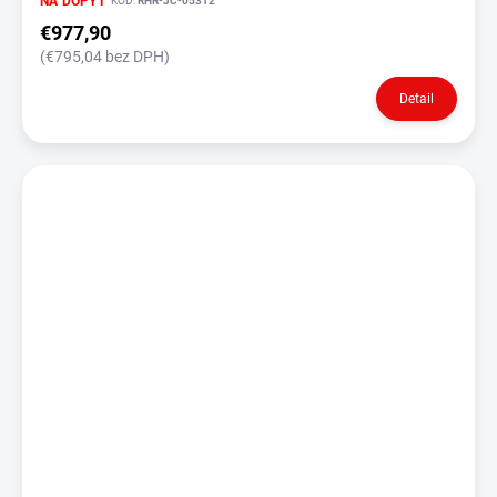
NA DOPYT
KÓD:
RHR-JC-05312
€977,90
(€795,04 bez DPH)
Detail