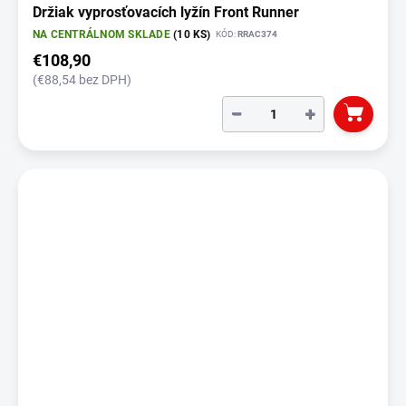
Držiak vyprosťovacích lyžín Front Runner
NA CENTRÁLNOM SKLADE
(10 KS)
KÓD:
RRAC374
€108,90
(€88,54 bez DPH)
−
+