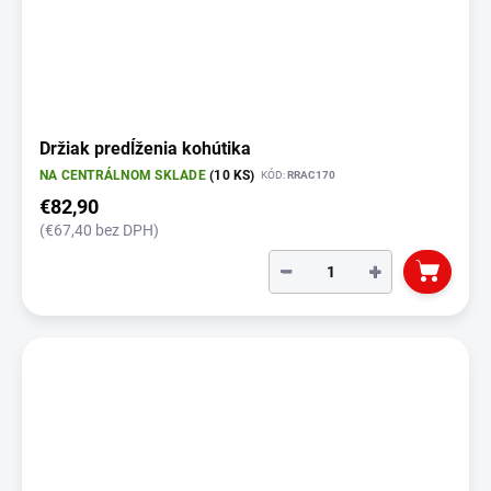
Držiak predĺženia kohútika
NA CENTRÁLNOM SKLADE
(10 KS)
KÓD:
RRAC170
€82,90
(€67,40 bez DPH)
−
+