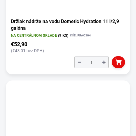
Držiak nádrže na vodu Dometic Hydration 11 l/2,9
galóna
NA CENTRÁLNOM SKLADE
(9 KS)
KÓD:
RRAC304
€52,90
(€43,01 bez DPH)
−
+