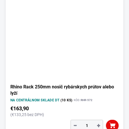
Rhino Rack 250mm nosič rybárskych prútov alebo
lyží
NA CENTRÁLNOM SKLADE DT
(10 KS)
KÓD:
RHR-572
€163,90
(€133,25 bez DPH)
−
+