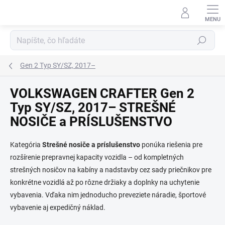
Prejsť
na
obsah
Hľadať
Gen 2 Typ SY/SZ, 2017–
VOLKSWAGEN CRAFTER Gen 2
Typ SY/SZ, 2017– STREŠNÉ
NOSIČE a PRÍSLUŠENSTVO
Kategória
Strešné nosiče a príslušenstvo
ponúka riešenia pre
rozšírenie prepravnej kapacity vozidla – od kompletných
strešných nosičov na kabíny a nadstavby cez sady priečnikov pre
konkrétne vozidlá až po rôzne držiaky a doplnky na uchytenie
vybavenia. Vďaka nim jednoducho preveziete náradie, športové
vybavenie aj expedičný náklad.