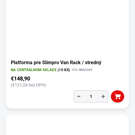
Platforma pre Slimpro Van Rack / stredný
NA CENTRÁLNOM SKLADE
(10 KS)
KÓD:
RRAC369
€148,90
(€121,06 bez DPH)
−
+