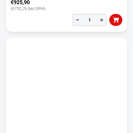
€925,90
(€752,76 bez DPH)
−
+