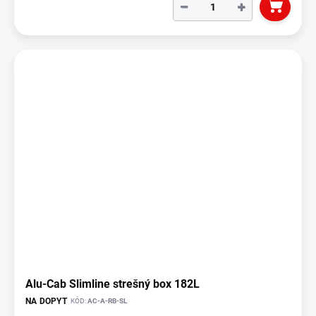
−
+
Alu-Cab Slimline strešný box 182L
NA DOPYT
KÓD:
AC-A-RB-SL