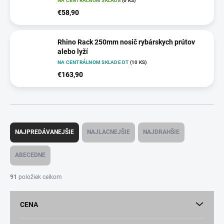
NA CENTRÁLNOM SKLADE
(6 KS)
€58,90
Rhino Rack 250mm nosič rybárskych prútov
alebo lyží
NA CENTRÁLNOM SKLADE DT
(10 KS)
€163,90
R
a
NAJPREDÁVANEJŠIE
NAJLACNEJŠIE
NAJDRAHŠIE
d
e
ABECEDNE
n
i
91
položiek celkom
e
p
CENA
r
o