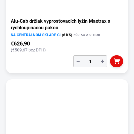
Alu-Cab držiak vyprosťovacích lyžín Maxtrax s
rýchloupínacou pákou
NA CENTRÁLNOM SKLADE GI
(6 KS)
KÓD:
AC-A-C-TRXB
€626,90
(€509,67 bez DPH)
−
+