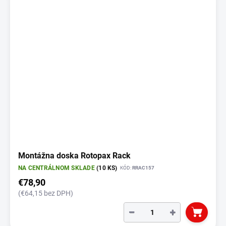
Montážna doska Rotopax Rack
NA CENTRÁLNOM SKLADE
(10 KS)
KÓD:
RRAC157
€78,90
(€64,15 bez DPH)
−
+