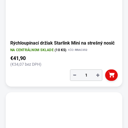
Rýchloupínací držiak Starlink Mini na strešný nosič
NA CENTRÁLNOM SKLADE
(10 KS)
KÓD:
RRAC352
€41,90
(€34,07 bez DPH)
−
+