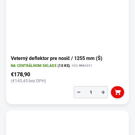
Veterný deflektor pre nosič / 1255 mm (Š)
NA CENTRÁLNOM SKLADE
(10 KS)
KÓD:
RRAC311
€178,90
(€145,45 bez DPH)
−
+