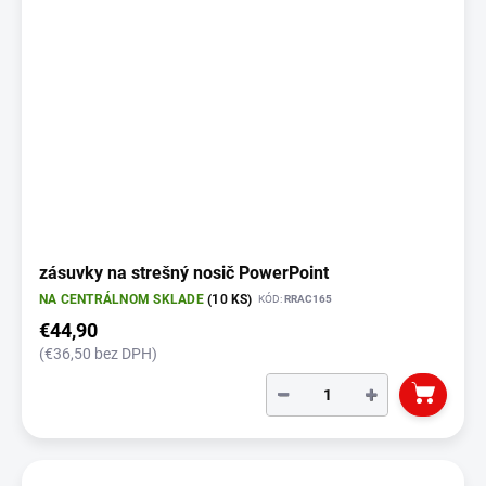
zásuvky na strešný nosič PowerPoint
NA CENTRÁLNOM SKLADE
(10 KS)
KÓD:
RRAC165
€44,90
(€36,50 bez DPH)
−
+