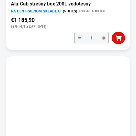
Alu-Cab strešný box 200L vodotesný
NA CENTRÁLNOM SKLADE GI
(>10 KS)
KÓD:
AC-A-RB-B-K
€1 185,90
(€964,15 bez DPH)
−
+