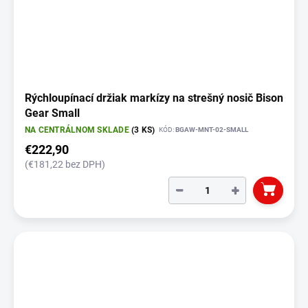
Rýchloupínací držiak markízy na strešný nosič Bison
Gear Small
NA CENTRÁLNOM SKLADE
(3 KS)
KÓD:
BGAW-MNT-02-SMALL
€222,90
(€181,22 bez DPH)
−
+