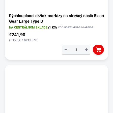
v
Rýchloupínací držiak markízy na strešný nosič Bison
Gear Large Type B
NA CENTRÁLNOM SKLADE
(1 KS)
KÓD:
BGAW-MNT-02-LARGE-B
€241,90
(€196,67 bez DPH)
−
+