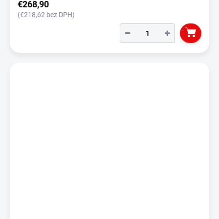
€268,90
(€218,62 bez DPH)
−
+