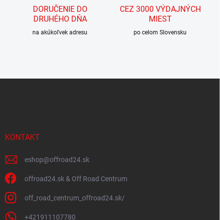
c
DORUČENIE DO
CEZ 3000 VÝDAJNÝCH
i
DRUHÉHO DŇA
MIEST
e
p
na akúkoľvek adresu
po celom Slovensku
r
v
k
y
v
Z
ý
á
p
p
i
ä
s
t
u
i
KONTAKT
e
eshop
@
offroad24.sk
offroad24.sk & Off Road Centrum
off_road_centrum_offroad24.sk/
+421911107780