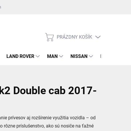
nost GDPR ku kontaktnému formuláru
Súhlas GDPR k registrácii na 
PRÁZDNY KOŠÍK
NÁKUPNÝ
KOŠÍK
LAND ROVER
MAN
NISSAN
RENAULT
 Double cab 2017-
ie prívesov aj rozšírenie využitia vozidla – od
po rôzne príslušenstvo, ako sú nosiče na ťažné