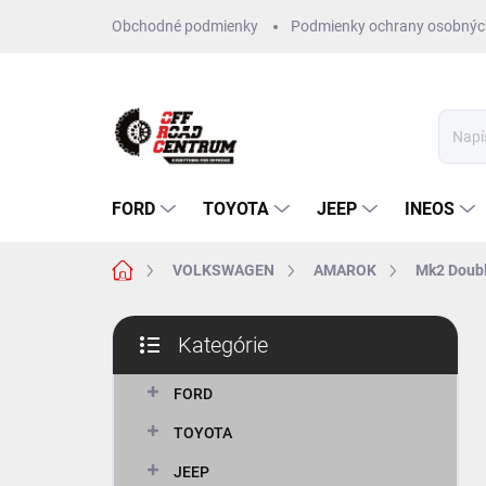
Prejsť
Obchodné podmienky
Podmienky ochrany osobnýc
na
obsah
FORD
TOYOTA
JEEP
INEOS
Domov
VOLKSWAGEN
AMAROK
Mk2 Doubl
B
Kategórie
o
Preskočiť
č
kategórie
n
FORD
ý
TOYOTA
p
a
JEEP