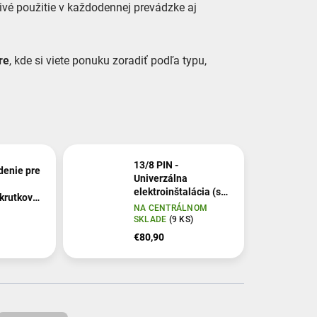
ivé použitie v každodennej prevádzke aj
tre
, kde si viete ponuku zoradiť podľa typu,
13/8 PIN -
denie pre
Univerzálna
elektroinštalácia (s
krutkový
modulom) pre ťažné
NA CENTRÁLNOM
zariadenia (so
SKLADE
(9 KS)
spiatočkou)
€80,90