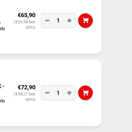
€65,90
−
+
(€53,58 bez
DPH)
KS)
 -
€72,90
−
+
(€59,27 bez
DPH)
KS)