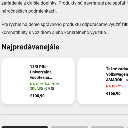
zariadenie a ďalšie doplnky. Produkty sú navrhnuté pre spoľahl
náročnejších podmienkach.
Pre rýchle nájdenie správneho produktu odporúčame využiť
fil
kompatibility s vozidlom alebo konkrétneho využitia.
Najpredávanejšie
13/8 PIN -
Ťažné zaria
Univerzálna
Volkswagen
vodotesná
AMAROK - s
elektroinštalácia (s
NA CENTRÁLNOM
systém
NA DOPYT
modulom) pre ťažné
SKLADE
(6 KS)
€166,90
zariadenia (so
€100,90
spiatočkou)
R