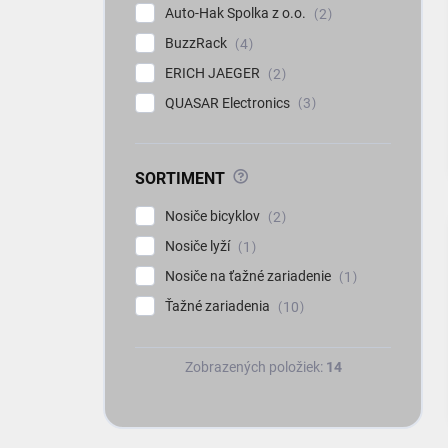
Auto-Hak Spolka z o.o.
2
BuzzRack
4
ERICH JAEGER
2
QUASAR Electronics
3
?
SORTIMENT
Nosiče bicyklov
2
Nosiče lyží
1
Nosiče na ťažné zariadenie
1
Ťažné zariadenia
10
Zobrazených položiek:
14