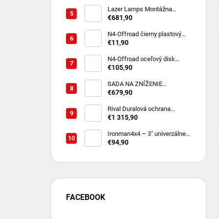
LAND CRUISER 250 2024-
/diesel
Lazer Lamps Montážna
súprava do prednej masky
€681,90
Toyota Land Cruiser 250
(2024+) vrátane 2x ST4
N4-Offroad čierny plastový
uzavretý kryt stredového
€11,90
otvoru pre oceľový disk
rozstup 6x114,3
N4-Offroad oceľový disk
Triangular 7x16 6x114.3 čierny
€105,90
pre Nissan Navara D40 D23
SADA NA ZNÍŽENIE
DIFERENCIÁLU PRE AMAROK
€679,90
- KOREKCIA UHLA PRI
ZDVIHNUTOM PODVOZKU
Rival Duralová ochrana
podvozku - sada - 3ks -Toyota
€1 315,90
Land Cruiser Prado 250 2024-;
2,8 l. / diesel
Ironman4x4 – 3" univerzálne
LED pracovné svetlo s
€94,90
postranným svietením
FACEBOOK