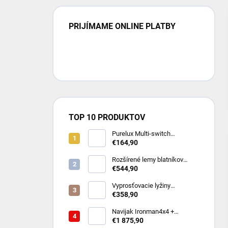
PRIJÍMAME ONLINE PLATBY
TOP 10 PRODUKTOV
Purelux Multi-switch
Dashboard Controller – RGB
€164,90
ovládací panel pre 8 zariadení
(10-30V)
Rozšírené lemy blatníkov
Toyota Hilux Revo (8/2020 -
€544,90
2023 Dual Cab)
Vyprosťovacie lyžiny
MAXTRAX MKII - rôzne farby
€358,90
Navijak Ironman4x4 +
montážna sada na TOYOTA
€1 875,90