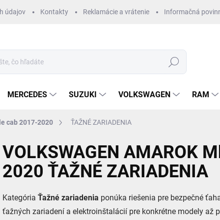
h údajov
Kontakty
Reklamácie a vrátenie
Informačná povin
Hľadať
MERCEDES
SUZUKI
VOLKSWAGEN
RAM
e cab 2017-2020
ŤAŽNÉ ZARIADENIA
VOLKSWAGEN AMAROK Mk2
2020 ŤAŽNÉ ZARIADENIA
Kategória
Ťažné zariadenia
ponúka riešenia pre bezpečné ťahan
ťažných zariadení a elektroinštalácií pre konkrétne modely až 