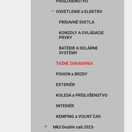
PRÍSLUŠENSTVO
OSVETLENIE a ELEKTRO
PRÍDAVNÉ SVETLÁ
KONZOLY A OVLÁDACIE
PRVKY
BATÉRIE A SOLÁRNE
SYSTÉMY
ŤAŽNÉ ZARIADENIA
POHON a BRZDY
EXTERIÉR
KOLESÁ a PRÍSLUŠENSTVO
INTERIÉR
KEMPING a VOĽNÝ ČAS
Mk3 Double cab 2023-