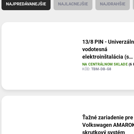
a
NAJPREDÁVANEJŠIE
NAJLACNEJŠIE
NAJDRAHŠIE
d
e
n
V
i
ý
e
p
p
i
13/8 PIN - Univerzál
r
s
vodotesná
o
p
elektroinštalácia (s
d
r
modulom) pre ťažné
NA CENTRÁLNOM SKLADE
(6 
u
o
KÓD:
TBM-DB-G8
zariadenia (so spiato
k
d
t
u
o
k
v
t
o
v
Ťažné zariadenie pre
Volkswagen AMAROK
skrutkový systém