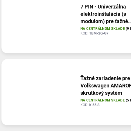
7 PIN - Univerzálna
elektroinštalácia (s
modulom) pre ťažné
zariadenia
NA CENTRÁLNOM SKLADE
(9 
KÓD:
TBM-2Q-G7
Ťažné zariadenie pre
Volkswagen AMAROK
skrutkový systém
NA CENTRÁLNOM SKLADE
(5 
KÓD:
K 55 S