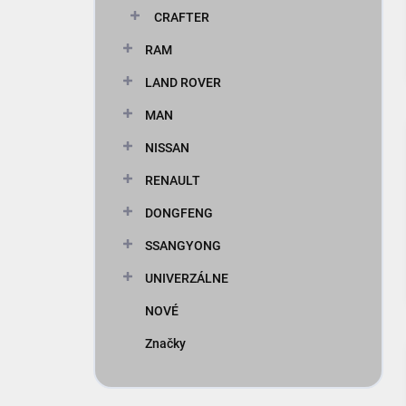
CRAFTER
RAM
LAND ROVER
MAN
NISSAN
RENAULT
DONGFENG
SSANGYONG
UNIVERZÁLNE
NOVÉ
Značky