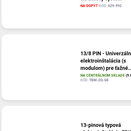
NA DOPYT
KÓD:
029-992
13/8 PIN - Univerzál
elektroinštalácia (s
modulom) pre ťažné
zariadenia (so spiato
NA CENTRÁLNOM SKLADE
(9 
KÓD:
TBM-2Q-G8
13-pinová typová