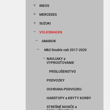
n
INEOS
e
l
MERCEDES
SUZUKI
VOLKSWAGEN
AMAROK
Mk2 Double cab 2017-2020
NAVIJAKY a
VYPROSŤOVANIE
PRÍSLUŠENSTVO
PODVOZKY
OCHRANA PODVOZKU
HARDTOPY a KRYTY KORBY
STREŠNÉ NOSIČE a