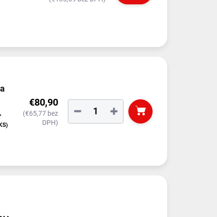
na
€80,90
−
+
(€65,77 bez
DPH)
čkou)
KS)