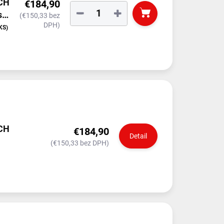
ICH
€184,90
−
+
s
(€150,33 bez
DPH)
004
KS)
ICH
€184,90
Detail
(€150,33 bez DPH)