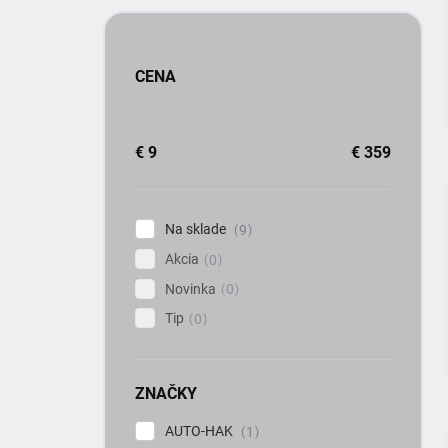
CENA
€
9
€
359
Na sklade
9
Akcia
0
Novinka
0
Tip
0
ZNAČKY
AUTO-HAK
1