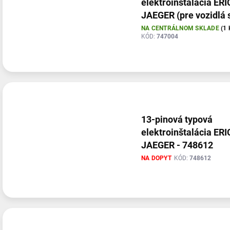
elektroinštalácia ER
JAEGER (pre vozidlá 
predprípravou) - 747
NA CENTRÁLNOM SKLADE
(1 
KÓD:
747004
13-pinová typová
elektroinštalácia ER
JAEGER - 748612
NA DOPYT
KÓD:
748612