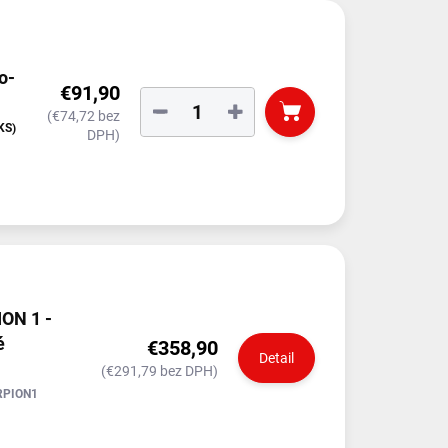
o-
€91,90
−
+
(€74,72 bez
KS)
DPH)
ON 1 -
é
€358,90
Detail
(€291,79 bez DPH)
RPION1