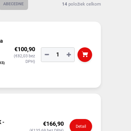
14
položiek celkom
ABECEDNE
na
€100,90
−
+
(€82,03 bez
DPH)
KS)
čkou)
 -
€166,90
Detail
(€135,69 bez DPH)