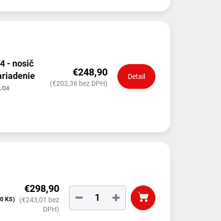
 - nosič
€248,90
ariadenie
Detail
(€202,36 bez DPH)
LO4
€298,90
−
+
10 KS)
(€243,01 bez
DPH)