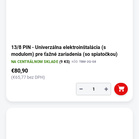
13/8 PIN - Univerzálna elektroinštalácia (s
modulom) pre ťažné zariadenia (so spiatočkou)
NA CENTRÁLNOM SKLADE
(9 KS)
KÓD:
TBM-2Q-G8
€80,90
(€65,77 bez DPH)
−
+