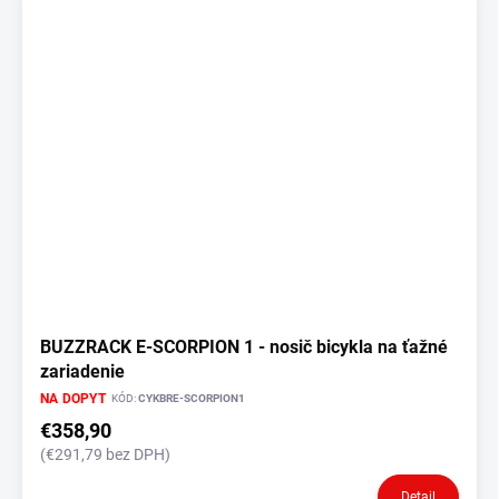
BUZZRACK E-SCORPION 1 - nosič bicykla na ťažné
zariadenie
NA DOPYT
KÓD:
CYKBRE-SCORPION1
€358,90
(€291,79 bez DPH)
Detail