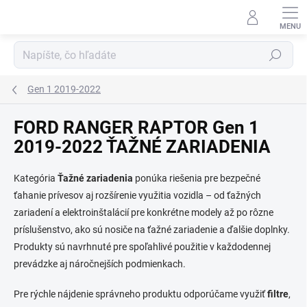
Prejsť
na
obsah
Hľadať
Gen 1 2019-2022
FORD RANGER RAPTOR Gen 1
2019-2022 ŤAŽNÉ ZARIADENIA
Kategória
Ťažné zariadenia
ponúka riešenia pre bezpečné
ťahanie prívesov aj rozšírenie využitia vozidla – od ťažných
zariadení a elektroinštalácií pre konkrétne modely až po rôzne
príslušenstvo, ako sú nosiče na ťažné zariadenie a ďalšie doplnky.
Produkty sú navrhnuté pre spoľahlivé použitie v každodennej
prevádzke aj náročnejších podmienkach.
Pre rýchle nájdenie správneho produktu odporúčame využiť
filtre
,