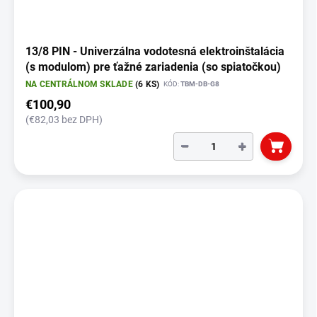
o
v
13/8 PIN - Univerzálna vodotesná elektroinštalácia
(s modulom) pre ťažné zariadenia (so spiatočkou)
NA CENTRÁLNOM SKLADE
(6 KS)
KÓD:
TBM-DB-G8
€100,90
(€82,03 bez DPH)
−
+