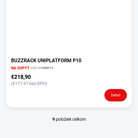
BUZZRACK UNIPLATFORM P10
NA DOPYT
KÓD:
CYKBRP10
€218,90
(€177,97 bez DPH)
Detail
9
položiek celkom
O
v
l