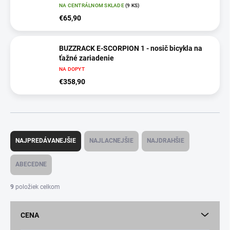
NA CENTRÁLNOM SKLADE
(9 KS)
€65,90
BUZZRACK E-SCORPION 1 - nosič bicykla na
ťažné zariadenie
NA DOPYT
€358,90
R
a
NAJPREDÁVANEJŠIE
NAJLACNEJŠIE
NAJDRAHŠIE
d
e
ABECEDNE
n
i
9
položiek celkom
e
p
CENA
r
o