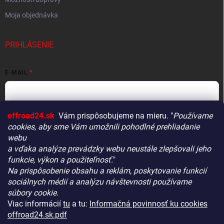
Moja objednávka
PRIHLÁSENIE
E-MAIL
offroad24.sk
Vám prispôsobujeme na mieru. "
Používame
HESLO
cookies, aby sme Vám umožnili pohodlné prehliadanie
webu
a vďaka analýze prevádzky webu neustále zlepšovali jeho
funkcie, výkon a použiteľnosť.
"
Prihlásiť sa
Na prispôsobenie obsahu a reklám, poskytovanie funkcií
Vitajte! Aby bolo hľadanie tých správnych dielov pre vaše
Nová registrácia
Zabudnuté heslo
sociálnych médií a analýzu návštevnosti používame
vozidlo čo najrýchlejšie a najpresnejšie, máme pre vás
súbory cookie.
malý tip:
Viac informácií
tu
a tu:
Informačná povinnosť ku cookies
Začnite výberom vášho vozidla
– Týmto krokom si
offroad24.sk.pdf
zaistíte, že uvidíte len kompatibilné produkty.
KONTAKTY