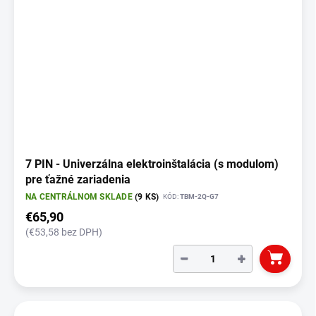
7 PIN - Univerzálna elektroinštalácia (s modulom)
pre ťažné zariadenia
NA CENTRÁLNOM SKLADE
(9 KS)
KÓD:
TBM-2Q-G7
€65,90
(€53,58 bez DPH)
−
+