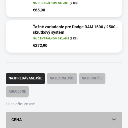
NA CENTRÁLNOM SKLADE
(9 KS)
€65,90
Ťažné zariadenie pre Dodge RAM 1500 / 2500 -
skrutkový systém
NA CENTRÁLNOM SKLADE
(2 KS)
€272,90
R
a
NAJPREDÁVANEJŠIE
NAJLACNEJŠIE
NAJDRAHŠIE
d
e
ABECEDNE
n
i
11
položiek celkom
e
p
CENA
r
o