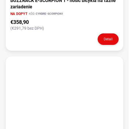
BUZZRACK E-SCORPION 1 - nosič bicykla na ťažné
zariadenie
NA DOPYT
KÓD:
CYKBRE-SCORPION1
€358,90
(€291,79 bez DPH)
Detail