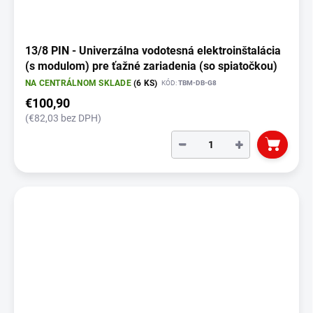
o
v
13/8 PIN - Univerzálna vodotesná elektroinštalácia
(s modulom) pre ťažné zariadenia (so spiatočkou)
NA CENTRÁLNOM SKLADE
(6 KS)
KÓD:
TBM-DB-G8
€100,90
(€82,03 bez DPH)
−
+