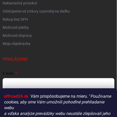
Reklamačný protokol
Odstúpenie od zmluvy uzavretej na diaľku
Nákup bez DPH
Možnosti platby
Možnosti dopravy
Moja objednávka
PRIHLÁSENIE
E-MAIL
offroad24.sk
Vám prispôsobujeme na mieru. "
Používame
HESLO
cookies, aby sme Vám umožnili pohodlné prehliadanie
webu
a vďaka analýze prevádzky webu neustále zlepšovali jeho