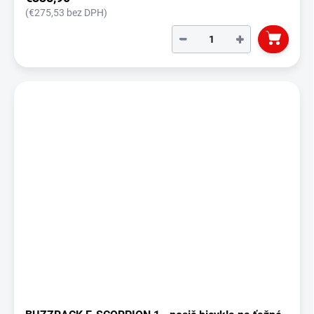
(€275,53 bez DPH)
−
+