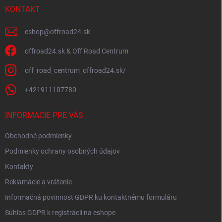
i
KONTAKT
e
eshop
@
offroad24.sk
offroad24.sk & Off Road Centrum
off_road_centrum_offroad24.sk/
+421911107780
INFORMÁCIE PRE VÁS
Obchodné podmienky
Podmienky ochrany osobných údajov
Kontakty
Reklamácie a vrátenie
Informačná povinnost GDPR ku kontaktnému formuláru
Súhlas GDPR k registrácii na eshope