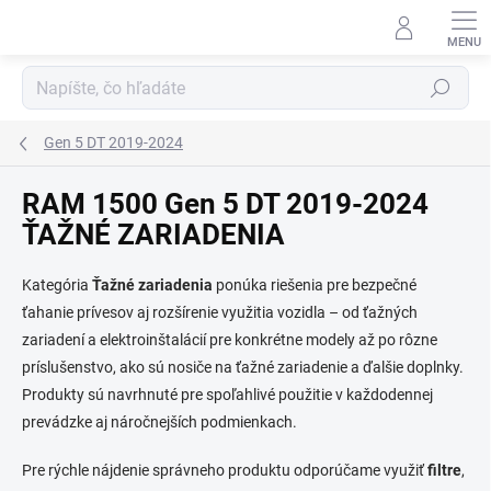
Prejsť
na
obsah
Hľadať
Gen 5 DT 2019-2024
RAM 1500 Gen 5 DT 2019-2024
ŤAŽNÉ ZARIADENIA
Kategória
Ťažné zariadenia
ponúka riešenia pre bezpečné
ťahanie prívesov aj rozšírenie využitia vozidla – od ťažných
zariadení a elektroinštalácií pre konkrétne modely až po rôzne
príslušenstvo, ako sú nosiče na ťažné zariadenie a ďalšie doplnky.
Produkty sú navrhnuté pre spoľahlivé použitie v každodennej
prevádzke aj náročnejších podmienkach.
Pre rýchle nájdenie správneho produktu odporúčame využiť
filtre
,