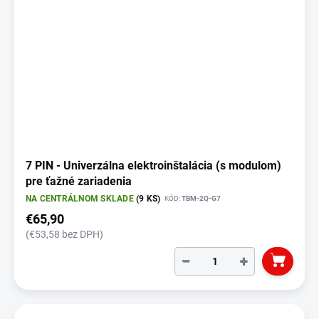
7 PIN - Univerzálna elektroinštalácia (s modulom)
pre ťažné zariadenia
NA CENTRÁLNOM SKLADE
(9 KS)
KÓD:
TBM-2Q-G7
€65,90
(€53,58 bez DPH)
−
+