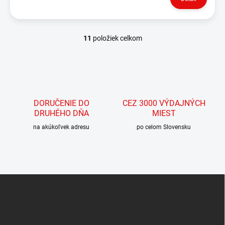
11
položiek celkom
O
v
l
á
d
a
c
DORUČENIE DO
CEZ 3000 VÝDAJNÝCH
i
DRUHÉHO DŇA
MIEST
e
p
na akúkoľvek adresu
po celom Slovensku
r
v
k
y
v
Z
ý
á
p
p
i
ä
s
t
u