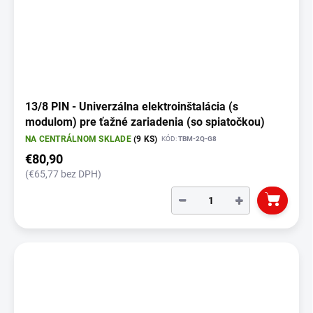
13/8 PIN - Univerzálna elektroinštalácia (s
modulom) pre ťažné zariadenia (so spiatočkou)
NA CENTRÁLNOM SKLADE
(9 KS)
KÓD:
TBM-2Q-G8
€80,90
(€65,77 bez DPH)
−
+