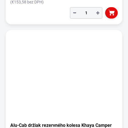
(€153,58 bez DPH)
−
+
Alu-Cab držiak rezervného kolesa Khaya Camper