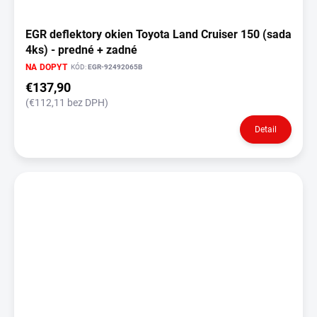
EGR deflektory okien Toyota Land Cruiser 150 (sada
4ks) - predné + zadné
NA DOPYT
KÓD:
EGR-92492065B
€137,90
(€112,11 bez DPH)
Detail