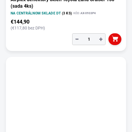
(sada 4ks)
NA CENTRÁLNOM SKLADE DT
(3 KS)
KÓD:
AX-0933P4
€144,90
(€117,80 bez DPH)
−
+