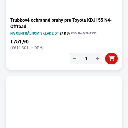
Trubkové ochranné prahy pre Toyota KDJ155 N4-
Offroad
NA CENTRÁLNOM SKLADE DT
(7 KS)
KÓD:
N4-MPMT155
€751,90
(€611,30 bez DPH)
−
+