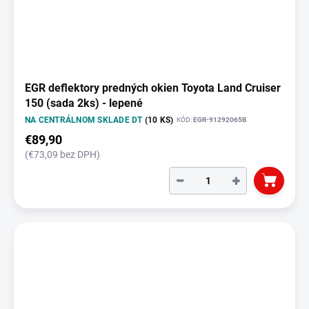
EGR deflektory predných okien Toyota Land Cruiser
150 (sada 2ks) - lepené
NA CENTRÁLNOM SKLADE DT
(10 KS)
KÓD:
EGR-91292065B
€89,90
(€73,09 bez DPH)
−
+