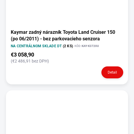
Kaymar zadný nárazník Toyota Land Cruiser 150
(po 06/2011) - bez parkovacieho senzora
NA CENTRÁLNOM SKLADE DT
(2 KS)
KÓD:
KAY-K3720U
€3 058,90
(€2 486,91 bez DPH)
Detail