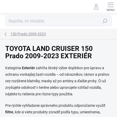
Prejsť
na
obsah
Hľadať
150 Prado 2009-2023
TOYOTA LAND CRUISER 150
Prado 2009-2023 EXTERIÉR
Kategória
Exteriér
zahŕňa široký výber doplnkov pre úpravu a
ochranu vonkajšej časti vozidla – od nárazníkov, rámov a prahov
cez rozšírené blatníky, masky až po antény a ďalšie prvky. Či už
zvyšujete odolnosť v teréne alebo upravujete vzhľad vozidla,
nájdete tu riešenia pre rôzne typy použitia.
Pre rýchle vyhľadanie správneho produktu odporúčame využiť
filtre
, kde si viete produkty zoradiť podľa typu, umiestnenia,