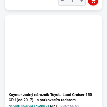
−
+
Kaymar zadný nárazník Toyota Land Cruiser 150
GDJ (od 2017) - s parkovacím radarom
NA CENTRÁLNOM SKLADE DT
(3 KS)
KÓD:
KAY-K3730S