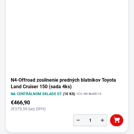
N4-Offroad zosilnenie predných blatníkov Toyota
Land Cruiser 150 (sada 4ks)
NA CENTRÁLNOM SKLADE DT
(10 KS)
KÓD:
N4-BLDR113
€466,90
(€379,59 bez DPH)
−
+