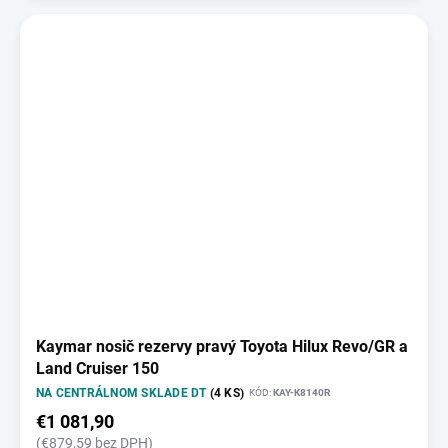
Kaymar nosič rezervy pravý Toyota Hilux Revo/GR a
Land Cruiser 150
NA CENTRÁLNOM SKLADE DT
(4 KS)
KÓD:
KAY-K8140R
€1 081,90
(€879,59 bez DPH)