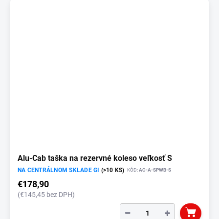
Alu-Cab taška na rezervné koleso veľkosť S
NA CENTRÁLNOM SKLADE GI
(>10 KS)
KÓD:
AC-A-SPWB-S
€178,90
(€145,45 bez DPH)
−
+