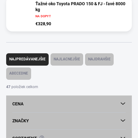
Ťažné oko Toyota PRADO 150 & FJ - ľavé 8000
kg
NA DOPYT
€328,90
R
a
NAJPREDÁVANEJŠIE
NAJLACNEJŠIE
NAJDRAHŠIE
d
e
ABECEDNE
n
i
47
položiek celkom
e
p
CENA
r
o
d
ZNAČKY
u
k
?