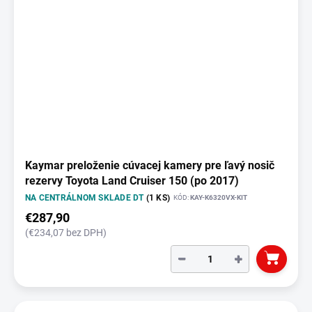
Kaymar preloženie cúvacej kamery pre ľavý nosič
rezervy Toyota Land Cruiser 150 (po 2017)
NA CENTRÁLNOM SKLADE DT
(1 KS)
KÓD:
KAY-K6320VX-KIT
€287,90
(€234,07 bez DPH)
−
+