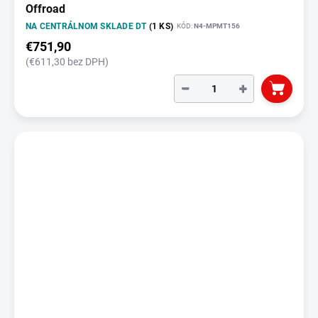
Offroad
NA CENTRÁLNOM SKLADE DT
(1 KS)
KÓD:
N4-MPMT156
€751,90
(€611,30 bez DPH)
−
+