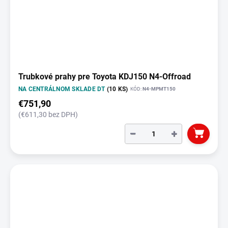
Trubkové prahy pre Toyota KDJ150 N4-Offroad
NA CENTRÁLNOM SKLADE DT
(10 KS)
KÓD:
N4-MPMT150
€751,90
(€611,30 bez DPH)
−
+