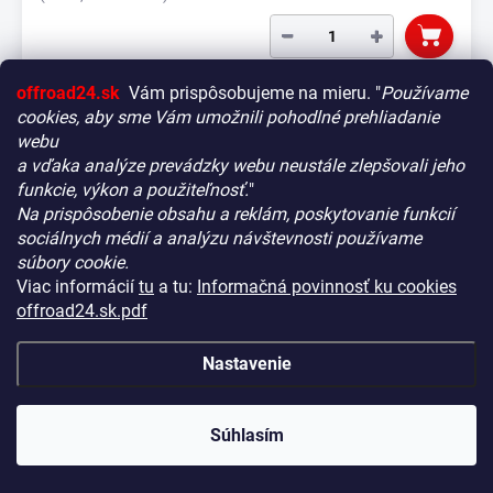
−
+
offroad24.sk
Vám prispôsobujeme na mieru. "
Používame
cookies, aby sme Vám umožnili pohodlné prehliadanie
webu
a vďaka analýze prevádzky webu neustále zlepšovali jeho
funkcie, výkon a použiteľnosť.
"
Na prispôsobenie obsahu a reklám, poskytovanie funkcií
Vitajte! Aby bolo hľadanie tých správnych dielov pre vaše
sociálnych médií a analýzu návštevnosti používame
vozidlo čo najrýchlejšie a najpresnejšie, máme pre vás
súbory cookie.
malý tip:
Viac informácií
tu
a tu:
Informačná povinnosť ku cookies
Začnite výberom vášho vozidla
– Týmto krokom si
offroad24.sk.pdf
zaistíte, že uvidíte len kompatibilné produkty.
Až potom sa ponorte do kategórií.
Nastavenie
Náš tajný tip:
V ľavej časti obrazovky nájdete šikovné
filtre. Použite ich! Ušetria vám kopu času a pomôžu nájsť
presne to, čo hľadáte, behom sekúnd.
Súhlasím
Šťastné nakupovanie!
Kaymar nosič rezervy ľavý Toyota Hilux Revo/GR a