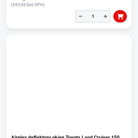
(€83,66 bez DPH)
−
+
Airplex deflektory okien Toyota Land Cruiser 150