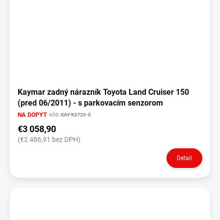
Kaymar zadný nárazník Toyota Land Cruiser 150
(pred 06/2011) - s parkovacím senzorom
NA DOPYT
KÓD:
KAY-K3720-S
€3 058,90
(€2 486,91 bez DPH)
Detail