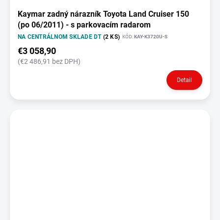
Kaymar zadný nárazník Toyota Land Cruiser 150
(po 06/2011) - s parkovacím radarom
NA CENTRÁLNOM SKLADE DT
(2 KS)
KÓD:
KAY-K3720U-S
€3 058,90
(€2 486,91 bez DPH)
Detail