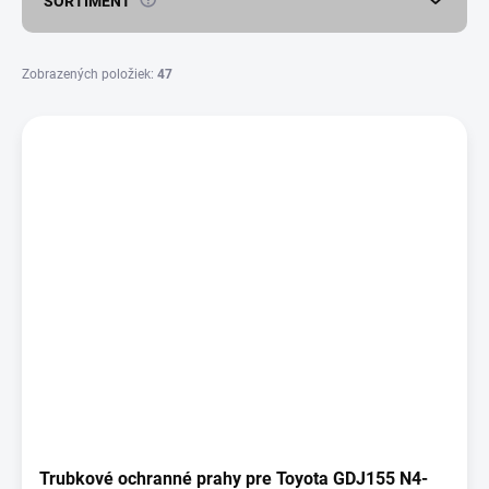
SORTIMENT
t
o
v
Zobrazených položiek:
47
V
ý
p
i
s
p
r
o
d
u
k
t
o
v
Trubkové ochranné prahy pre Toyota GDJ155 N4-