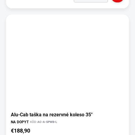
Alu-Cab taška na rezervné koleso 35"
NA DOPYT
KÓD:
AC-A-SPWB-L
€188,90