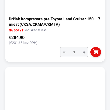
Držiak kompresora pre Toyota Land Cruiser 150 – 7
miest (CKSA/CKMA/CKMTA)
NA DOPYT
KÓD:
ARB-3521090
€284,90
(€231,63 bez DPH)
−
+