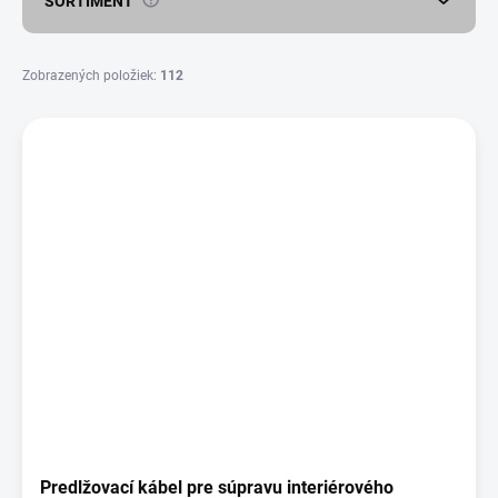
SORTIMENT
t
o
v
Zobrazených položiek:
112
V
ý
p
i
s
p
r
o
d
u
k
t
o
v
Predlžovací kábel pre súpravu interiérového