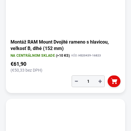
Montáž RAM Mount Dvojité rameno s hlavicou,
veľkosť B, dlhé (152 mm)
NA CENTRÁLNOM SKLADE
(>10 KS)
KÓD:
HS20439-16823
€61,90
(€50,33 bez DPH)
−
+