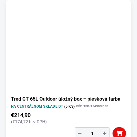
Tred GT 65L Outdoor úložný box – piesková farba
NA CENTRÁLNOM SKLADE DT
(5 KS)
KÓD:
TED-T54SBMDSB
€214,90
(€174,72 bez DPH)
−
+