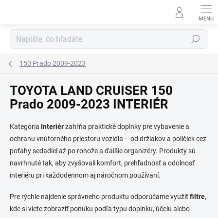
Prejsť
na
obsah
Hľadať
150 Prado 2009-2023
TOYOTA LAND CRUISER 150
Prado 2009-2023 INTERIÉR
Kategória
Interiér
zahŕňa praktické doplnky pre vybavenie a
ochranu vnútorného priestoru vozidla – od držiakov a poličiek cez
poťahy sedadiel až po rohože a ďalšie organizéry. Produkty sú
navrhnuté tak, aby zvyšovali komfort, prehľadnosť a odolnosť
interiéru pri každodennom aj náročnom používaní.
Pre rýchle nájdenie správneho produktu odporúčame využiť
filtre
,
kde si viete zobraziť ponuku podľa typu doplnku, účelu alebo