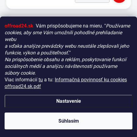
offroad24.sk
Vám prispôsobujeme na mieru. "
Používame
cookies, aby sme Vám umožnili pohodlné prehliadanie
webu
a vďaka analýze prevádzky webu neustále zlepšovali jeho
funkcie, výkon a použiteľnosť.
"
Na prispôsobenie obsahu a reklám, poskytovanie funkcií
Vitajte! Aby bolo hľadanie tých správnych dielov pre vaše
sociálnych médií a analýzu návštevnosti používame
vozidlo čo najrýchlejšie a najpresnejšie, máme pre vás
súbory cookie.
malý tip:
Viac informácií
tu
a tu:
Informačná povinnosť ku cookies
Začnite výberom vášho vozidla
– Týmto krokom si
offroad24.sk.pdf
zaistíte, že uvidíte len kompatibilné produkty.
Až potom sa ponorte do kategórií.
Nastavenie
Náš tajný tip:
V ľavej časti obrazovky nájdete šikovné
filtre. Použite ich! Ušetria vám kopu času a pomôžu nájsť
Montáž RAM Montáž Kompozitná guľová základna,
presne to, čo hľadáte, behom sekúnd.
Súhlasím
veľkosť B
Šťastné nakupovanie!
NA CENTRÁLNOM SKLADE
(1 KS)
KÓD:
HS20424