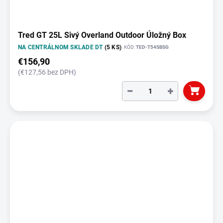
Tred GT 25L Sivý Overland Outdoor Úložný Box
NA CENTRÁLNOM SKLADE DT
(5 KS)
KÓD:
TED-T54SBSG
€156,90
(€127,56 bez DPH)
−
+