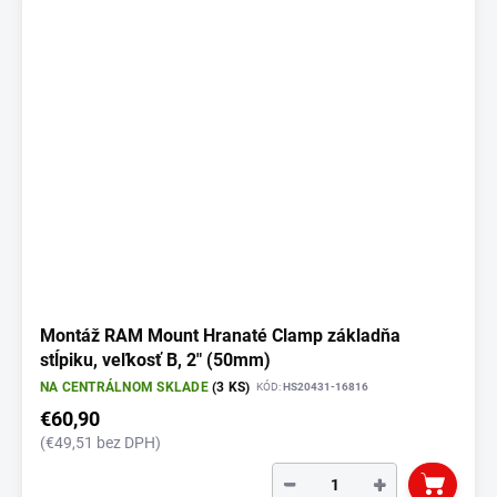
Montáž RAM Mount Hranaté Clamp základňa
stĺpiku, veľkosť B, 2" (50mm)
NA CENTRÁLNOM SKLADE
(3 KS)
KÓD:
HS20431-16816
€60,90
(€49,51 bez DPH)
−
+