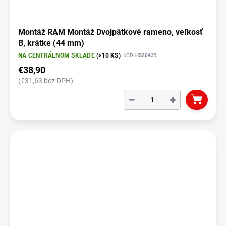
Montáž RAM Montáž Dvojpätkové rameno, veľkosť
B, krátke (44 mm)
NA CENTRÁLNOM SKLADE
(>10 KS)
KÓD:
HS20439
€38,90
(€31,63 bez DPH)
−
+