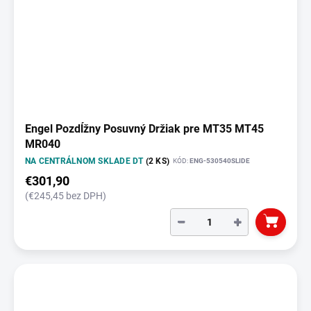
Engel Pozdĺžny Posuvný Držiak pre MT35 MT45
MR040
NA CENTRÁLNOM SKLADE DT
(2 KS)
KÓD:
ENG-530540SLIDE
€301,90
(€245,45 bez DPH)
−
+