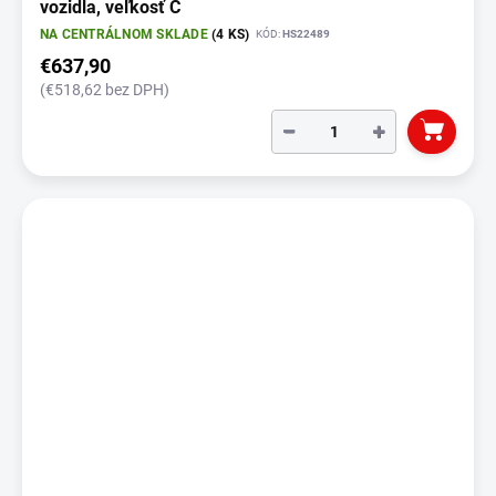
vozidla, veľkosť C
NA CENTRÁLNOM SKLADE
(4 KS)
KÓD:
HS22489
€637,90
(€518,62 bez DPH)
−
+