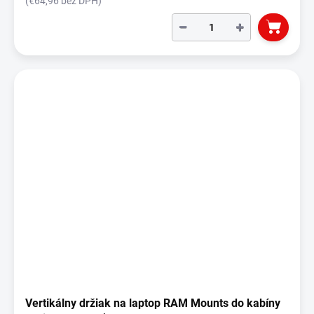
(€64,96 bez DPH)
−
+
Vertikálny držiak na laptop RAM Mounts do kabíny