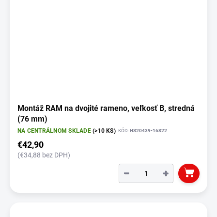
Montáž RAM na dvojité rameno, veľkosť B, stredná
(76 mm)
NA CENTRÁLNOM SKLADE
(>10 KS)
KÓD:
HS20439-16822
€42,90
(€34,88 bez DPH)
−
+