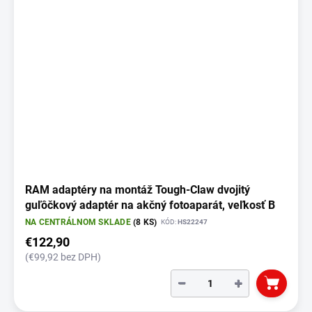
RAM adaptéry na montáž Tough-Claw dvojitý
guľôčkový adaptér na akčný fotoaparát, veľkosť B
NA CENTRÁLNOM SKLADE
(8 KS)
KÓD:
HS22247
€122,90
(€99,92 bez DPH)
−
+