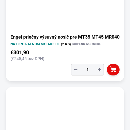
Engel priečny výsuvný nosič pre MT35 MT45 MR040
NA CENTRÁLNOM SKLADE DT
(2 KS)
KÓD:
ENG-540XSLIDE
€301,90
(€245,45 bez DPH)
−
+