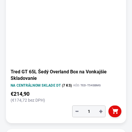
Tred GT 65L Šedý Overland Box na Vonkajšie
Skladovanie
NA CENTRÁLNOM SKLADE DT
(7 KS)
KÓD:
TED-T54SBMG
€214,90
(€174,72 bez DPH)
−
+