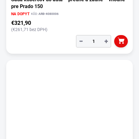
pre Prado 150
NA DOPYT
KÓD:
ARB-4080006
€321,90
(€261,71 bez DPH)
−
+