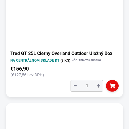
Tred GT 25L Čierny Overland Outdoor Úložný Box
NA CENTRÁLNOM SKLADE DT
(8 KS)
KÓD:
TED-T54SBSBKG
€156,90
(€127,56 bez DPH)
−
+