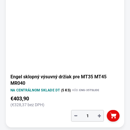
Engel sklopný výsuvný držiak pre MT35 MT45
MR040
NA CENTRÁLNOM SKLADE DT
(5 KS)
KÓD:
ENG-35TSLIDE
€403,90
(€328,37 bez DPH)
−
+