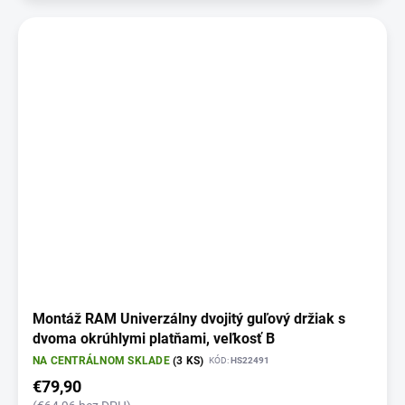
Montáž RAM Univerzálny dvojitý guľový držiak s
dvoma okrúhlymi platňami, veľkosť B
NA CENTRÁLNOM SKLADE
(3 KS)
KÓD:
HS22491
€79,90