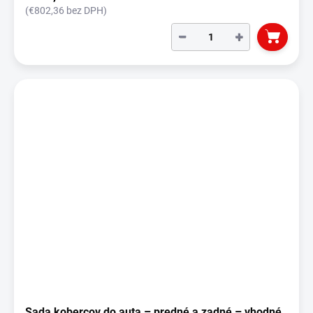
(€802,36 bez DPH)
−
+
Sada kobercov do auta – predné a zadné – vhodné