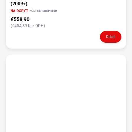
(2009+)
NA DOPYT
KÓD:
4IN-BRCPR150
€558,90
(€454,39 bez DPH)
Detail