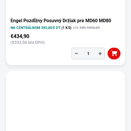
Engel Pozdĺžny Posuvný Držiak pre MD60 MD80
NA CENTRÁLNOM SKLADE DT
(1 KS)
KÓD:
ENG-560SLIDE
€434,90
(€353,58 bez DPH)
−
+