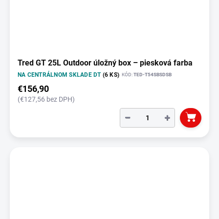
Tred GT 25L Outdoor úložný box – piesková farba
NA CENTRÁLNOM SKLADE DT
(6 KS)
KÓD:
TED-T54SBSDSB
€156,90
(€127,56 bez DPH)
−
+