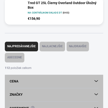
Tred GT 25L Čierny Overland Outdoor Úložný
Box
NA CENTRÁLNOM SKLADE DT
(8 KS)
€156,90
R
a
NAJPREDÁVANEJŠIE
NAJLACNEJŠIE
NAJDRAHŠIE
d
e
ABECEDNE
n
i
112
položiek celkom
e
p
CENA
r
o
d
ZNAČKY
u
k
?