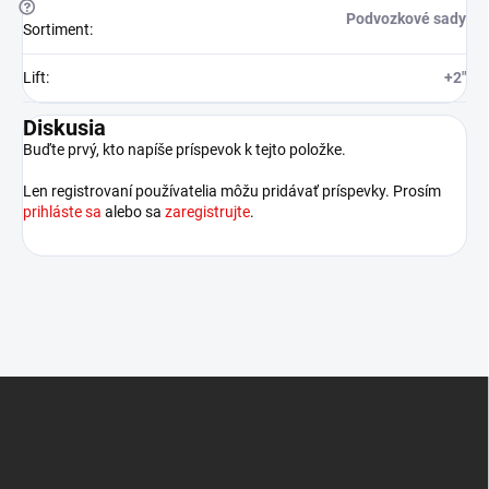
?
Podvozkové sady
Sortiment
:
Lift
:
+2"
Diskusia
Buďte prvý, kto napíše príspevok k tejto položke.
Len registrovaní používatelia môžu pridávať príspevky. Prosím
prihláste sa
alebo sa
zaregistrujte
.
Z
á
p
ä
t