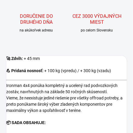
DORUČENIE DO
CEZ 3000 VÝDAJNÝCH
DRUHÉHO DŇA
MIEST
na akúkoľvek adresu
po celom Slovensku
🚀
Zdvih:
+ 45 mm
💪 Pridaná nosnosť:
+ 100 kg (vpredu) / + 300 kg (vzadu)
Ironman 4x4 ponúka kompletný a ucelený rad podvozkových
zostáv, navrhnutých na základe 50 ročných skúseností.
Vieme, že neexistuje jediné riešenie pre všetky offroad potreby, a
preto ponúkame široký výber zladených komponentov pre
maximálny výkon a spoľahlivosť v teréne.
📦
SADA OBSAHUJE: