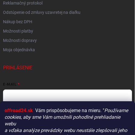
Reklamačný protokol
Odstúpenie od zmluvy uzavretej na diaľku
Nákup bez DPH
Možnosti platby
Možnosti dopravy
Moja objednávka
PRIHLÁSENIE
E-MAIL
offroad24.sk
Vám prispôsobujeme na mieru. "
Používame
HESLO
cookies, aby sme Vám umožnili pohodlné prehliadanie
webu
a vďaka analýze prevádzky webu neustále zlepšovali jeho