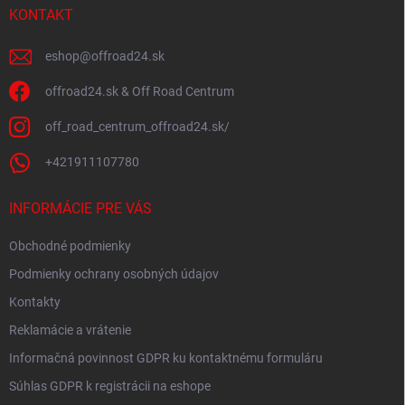
i
KONTAKT
e
eshop
@
offroad24.sk
offroad24.sk & Off Road Centrum
off_road_centrum_offroad24.sk/
+421911107780
INFORMÁCIE PRE VÁS
Obchodné podmienky
Podmienky ochrany osobných údajov
Kontakty
Reklamácie a vrátenie
Informačná povinnost GDPR ku kontaktnému formuláru
Súhlas GDPR k registrácii na eshope