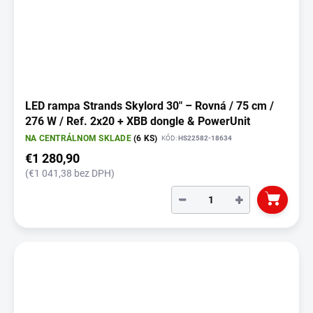
LED rampa Strands Skylord 30" – Rovná / 75 cm /
276 W / Ref. 2x20 + XBB dongle & PowerUnit
NA CENTRÁLNOM SKLADE
(6 KS)
KÓD:
HS22582-18634
€1 280,90
(€1 041,38 bez DPH)
−
+