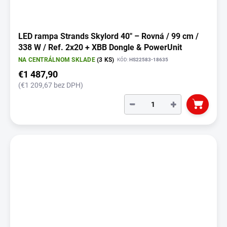
LED rampa Strands Skylord 40" – Rovná / 99 cm /
338 W / Ref. 2x20 + XBB Dongle & PowerUnit
NA CENTRÁLNOM SKLADE
(3 KS)
KÓD:
HS22583-18635
€1 487,90
(€1 209,67 bez DPH)
−
+