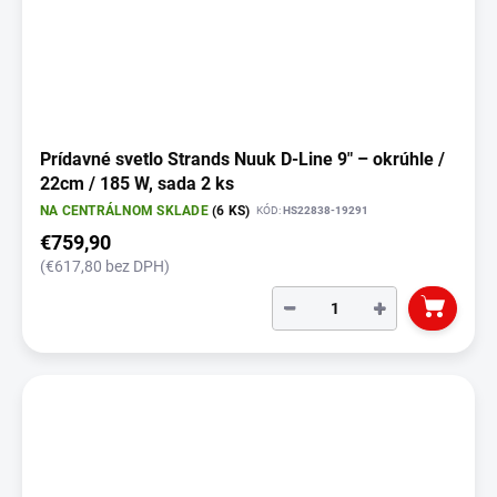
Prídavné svetlo Strands Nuuk D-Line 9" – okrúhle /
22cm / 185 W, sada 2 ks
NA CENTRÁLNOM SKLADE
(6 KS)
KÓD:
HS22838-19291
€759,90
(€617,80 bez DPH)
−
+