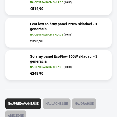
NA CENTRÁLNOM SKLADE
(10 KS)
€514,90
EcoFlow solárny panel 220W skladací - 3.
generácia
NA CENTRÁLNOM SKLADE
(10 KS)
€395,90
Solárny panel EcoFlow 160W skladací - 3.
generácia
NA CENTRÁLNOM SKLADE
(10 KS)
€248,90
R
a
NAJPREDÁVANEJŠIE
NAJLACNEJŠIE
NAJDRAHŠIE
d
e
ABECEDNE