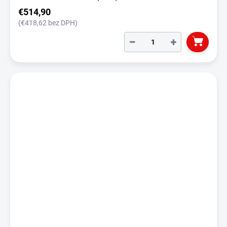
€514,90
(€418,62 bez DPH)
−
+