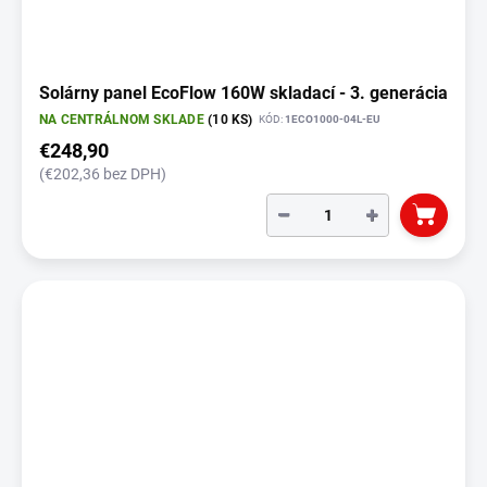
Solárny panel EcoFlow 160W skladací - 3. generácia
NA CENTRÁLNOM SKLADE
(10 KS)
KÓD:
1ECO1000-04L-EU
€248,90
(€202,36 bez DPH)
−
+