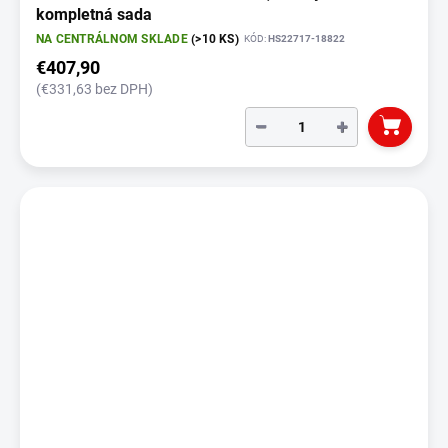
kompletná sada
NA CENTRÁLNOM SKLADE
(>10 KS)
KÓD:
HS22717-18822
€407,90
(€331,63 bez DPH)
−
+