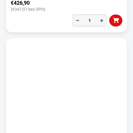
€426,90
(€347,07 bez DPH)
−
+