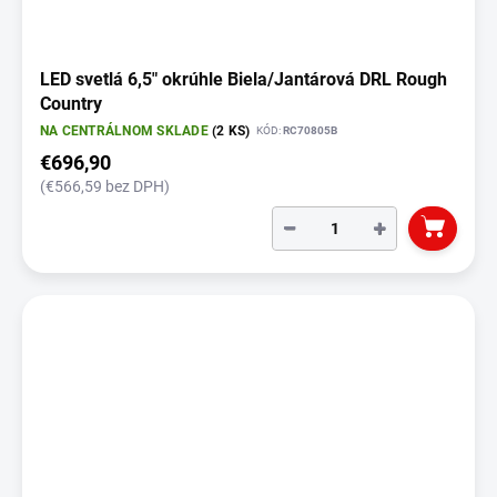
LED svetlá 6,5" okrúhle Biela/Jantárová DRL Rough
Country
NA CENTRÁLNOM SKLADE
(2 KS)
KÓD:
RC70805B
€696,90
(€566,59 bez DPH)
−
+