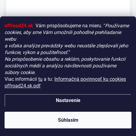
offroad24.sk
Vám prispôsobujeme na mieru. "
Používame
cookies, aby sme Vám umožnili pohodlné prehliadanie
webu
a vďaka analýze prevádzky webu neustále zlepšovali jeho
funkcie, výkon a použiteľnosť.
"
Na prispôsobenie obsahu a reklám, poskytovanie funkcií
Vitajte! Aby bolo hľadanie tých správnych dielov pre vaše
sociálnych médií a analýzu návštevnosti používame
vozidlo čo najrýchlejšie a najpresnejšie, máme pre vás
súbory cookie.
malý tip:
Viac informácií
tu
a tu:
Informačná povinnosť ku cookies
Začnite výberom vášho vozidla
– Týmto krokom si
offroad24.sk.pdf
zaistíte, že uvidíte len kompatibilné produkty.
LED rampa Strands Skylord 10" – Rovná / 23 cm /
Až potom sa ponorte do kategórií.
Nastavenie
76 W / Ref. 20 + XBB Dongle & PowerUnit
Náš tajný tip:
V ľavej časti obrazovky nájdete šikovné
NA CENTRÁLNOM SKLADE
(>10 KS)
KÓD:
HS22580-18632
filtre. Použite ich! Ušetria vám kopu času a pomôžu nájsť
€730,90
presne to, čo hľadáte, behom sekúnd.
Súhlasím
(€594,23 bez DPH)
Šťastné nakupovanie!
−
+