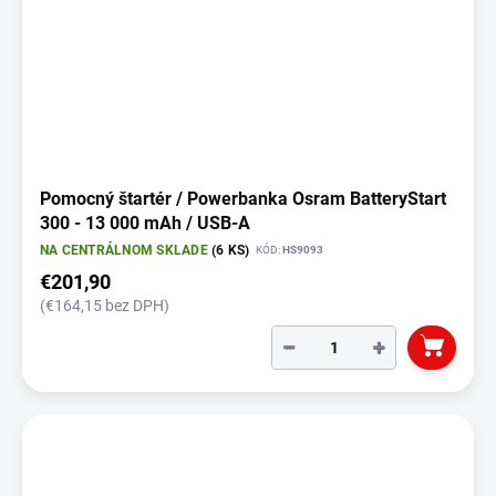
Pomocný štartér / Powerbanka Osram BatteryStart
300 - 13 000 mAh / USB-A
NA CENTRÁLNOM SKLADE
(6 KS)
KÓD:
HS9093
€201,90
(€164,15 bez DPH)
−
+