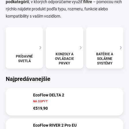
podkategórií
, v ktorých odporúčame využiť
filtre
– pomocou nich
rýchlo nájdete produkt podľa typu, rozmeru, funkcie alebo
kompatibility s vaším vozidlom.
KONZOLY A
BATÉRIE A
PRÍDAVNÉ
OVLÁDACIE
SOLÁRNE
SVETLÁ
PRVKY
SYSTÉMY
Najpredávanejšie
EcoFlow DELTA 2
NA DOPYT
€519,90
EcoFlow RIVER 2 Pro EU