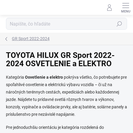
Prejsť
na
obsah
Hľadať
GR Sport 2022-2024
TOYOTA HILUX GR Sport 2022-
2024 OSVETLENIE a ELEKTRO
Kategória
Osvetlenie a elektro
pokrýva všetko, čo potrebujete pre
spoľahlivé osvetlenie a elektrickú výbavu vozidla – či už na
náročných terénnych cestách, expedíciách alebo každodennej
jazde. Nájdete tu prídavné svetlá rôznych tvarov a výkonov,
konzoly, vypínače a ovládacie prvky, ale aj batérie, solárne panely a
príslušenstvo pre nezávislé napájanie.
Pre jednoduchšiu orientáciu je kategória rozdelená do