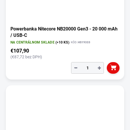
Powerbanka Nitecore NB20000 Gen3 - 20 000 mAh
/ USB-C
NA CENTRÁLNOM SKLADE
(>10 KS)
KÓD:
HS19333
€107,90
(€87,72 bez DPH)
−
+