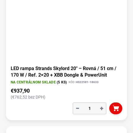
LED rampa Strands Skylord 20" – Rovná / 51 cm /
170 W / Ref. 2×20 + XBB Dongle & PowerUnit
NA CENTRÁLNOM SKLADE
(5 KS)
KÓD:
HS22581-18633
€937,90
(€762,52 bez DPH)
−
+