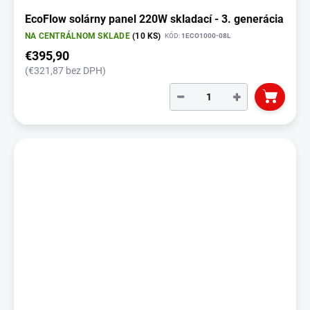
EcoFlow solárny panel 220W skladací - 3. generácia
NA CENTRÁLNOM SKLADE
(10 KS)
KÓD:
1ECO1000-08L
€395,90
(€321,87 bez DPH)
−
+