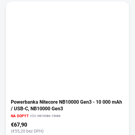
Powerbanka Nitecore NB10000 Gen3 - 10 000 mAh
/ USB-C, NB10000 Gen3
NA DOPYT
KÓD:
HS15386-15686
€67,90
(€55,20 bez DPH)