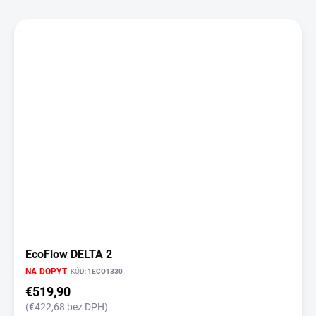
V
ý
p
i
s
p
r
o
d
u
k
t
o
v
EcoFlow DELTA 2
NA DOPYT
KÓD:
1ECO1330
€519,90
(€422,68 bez DPH)