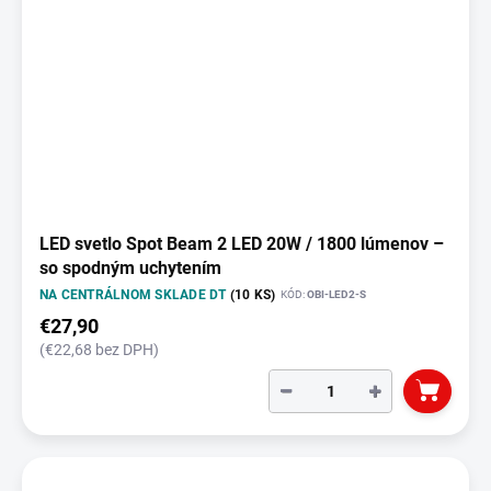
LED svetlo Spot Beam 2 LED 20W / 1800 lúmenov –
so spodným uchytením
NA CENTRÁLNOM SKLADE DT
(10 KS)
KÓD:
OBI-LED2-S
€27,90
(€22,68 bez DPH)
−
+