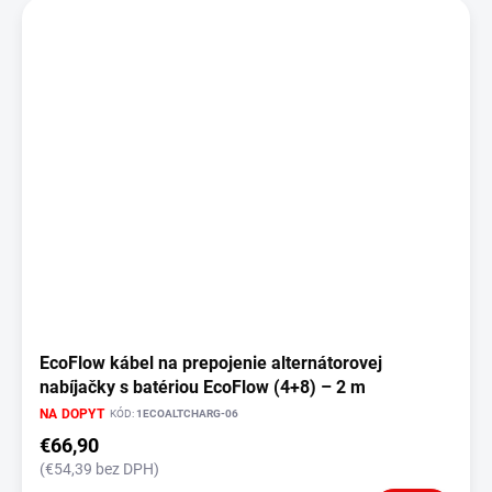
EcoFlow kábel na prepojenie alternátorovej
nabíjačky s batériou EcoFlow (4+8) – 2 m
NA DOPYT
KÓD:
1ECOALTCHARG-06
€66,90
(€54,39 bez DPH)