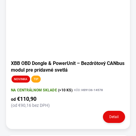
XBB OBD Dongle & PowerUnit – Bezdrôtový CANbus
modul pre prídavné svetlá
NOVINKA
TIP
NA CENTRÁLNOM SKLADE
(>10 KS)
KÓD:
HS9136-14578
€110,90
od
(od €90,16 bez DPH)
Detail