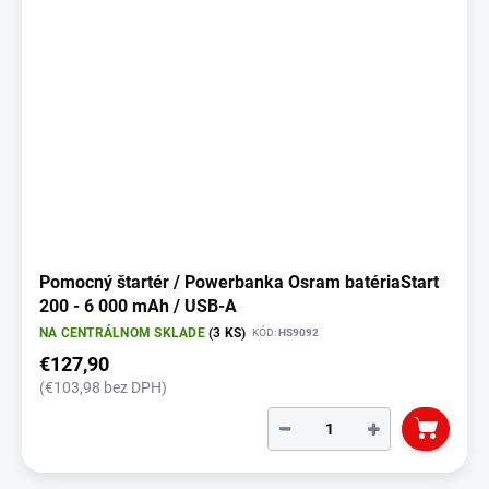
Pomocný štartér / Powerbanka Osram batériaStart
200 - 6 000 mAh / USB-A
NA CENTRÁLNOM SKLADE
(3 KS)
KÓD:
HS9092
€127,90
(€103,98 bez DPH)
−
+