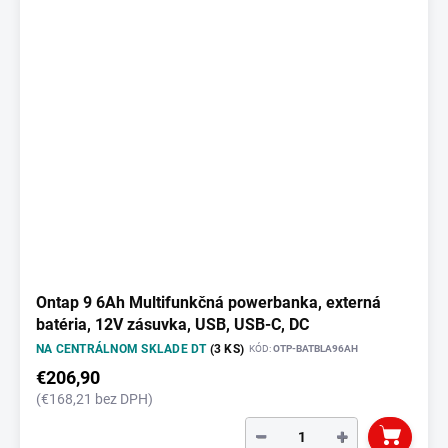
Ontap 9 6Ah Multifunkčná powerbanka, externá
batéria, 12V zásuvka, USB, USB-C, DC
NA CENTRÁLNOM SKLADE DT
(3 KS)
KÓD:
OTP-BATBLA96AH
€206,90
(€168,21 bez DPH)
−
+