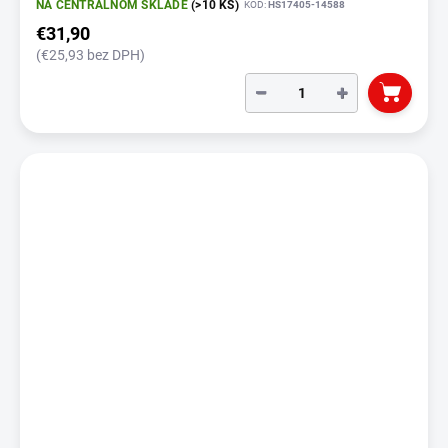
NA CENTRÁLNOM SKLADE
(>10 KS)
KÓD:
HS17405-14588
€31,90
(€25,93 bez DPH)
−
+