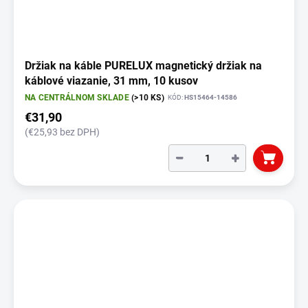
Držiak na káble PURELUX magnetický držiak na
káblové viazanie, 31 mm, 10 kusov
NA CENTRÁLNOM SKLADE
(>10 KS)
KÓD:
HS15464-14586
€31,90
(€25,93 bez DPH)
−
+