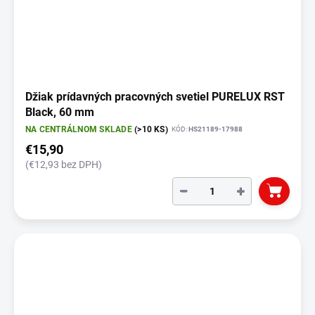
Džiak prídavných pracovných svetiel PURELUX RST
Black, 60 mm
NA CENTRÁLNOM SKLADE
(>10 KS)
KÓD:
HS21189-17988
€15,90
(€12,93 bez DPH)
−
+