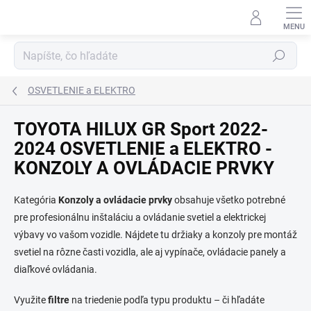
Prejsť
na
obsah
Hľadať
OSVETLENIE a ELEKTRO
TOYOTA HILUX GR Sport 2022-
2024 OSVETLENIE a ELEKTRO -
KONZOLY A OVLÁDACIE PRVKY
Kategória
Konzoly a ovládacie prvky
obsahuje všetko potrebné
pre profesionálnu inštaláciu a ovládanie svetiel a elektrickej
výbavy vo vašom vozidle. Nájdete tu držiaky a konzoly pre montáž
svetiel na rôzne časti vozidla, ale aj vypínače, ovládacie panely a
diaľkové ovládania.
Využite
filtre
na triedenie podľa typu produktu – či hľadáte