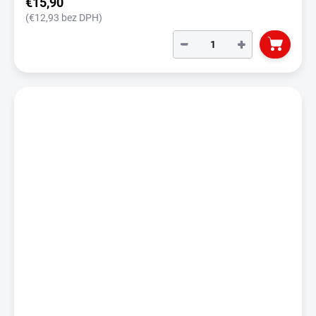
€15,90
(€12,93 bez DPH)
−
+