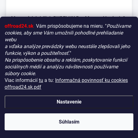
Magnetický držiak PURELUX Pro Magnet Vertical, 2
kusy
offroad24.sk
Vám prispôsobujeme na mieru. "
Používame
cookies, aby sme Vám umožnili pohodlné prehliadanie
NA CENTRÁLNOM SKLADE
(>10 KS)
KÓD:
HS11197
webu
€36,90
a vďaka analýze prevádzky webu neustále zlepšovali jeho
(€30 bez DPH)
funkcie, výkon a použiteľnosť.
"
−
+
Na prispôsobenie obsahu a reklám, poskytovanie funkcií
Vitajte! Aby bolo hľadanie tých správnych dielov pre vaše
sociálnych médií a analýzu návštevnosti používame
vozidlo čo najrýchlejšie a najpresnejšie, máme pre vás
súbory cookie.
malý tip:
Viac informácií
tu
a tu:
Informačná povinnosť ku cookies
Začnite výberom vášho vozidla
– Týmto krokom si
offroad24.sk.pdf
zaistíte, že uvidíte len kompatibilné produkty.
Až potom sa ponorte do kategórií.
Nastavenie
Náš tajný tip:
V ľavej časti obrazovky nájdete šikovné
filtre. Použite ich! Ušetria vám kopu času a pomôžu nájsť
presne to, čo hľadáte, behom sekúnd.
Súhlasím
Šťastné nakupovanie!