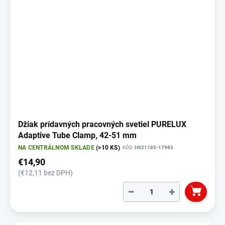
Džiak prídavných pracovných svetiel PURELUX
Adaptive Tube Clamp, 42-51 mm
NA CENTRÁLNOM SKLADE
(>10 KS)
KÓD:
HS21185-17983
€14,90
(€12,11 bez DPH)
−
+