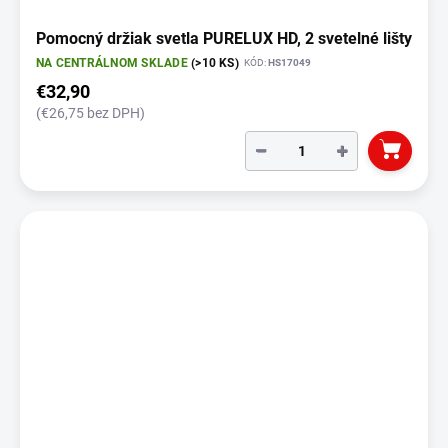
Pomocný držiak svetla PURELUX HD, 2 svetelné lišty
NA CENTRÁLNOM SKLADE
(>10 KS)
KÓD:
HS17049
€32,90
(€26,75 bez DPH)
−
+