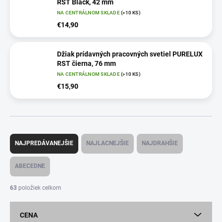
RST Black, 42 mm
NA CENTRÁLNOM SKLADE
(>10 KS)
€14,90
Džiak prídavných pracovných svetiel PURELUX
RST čierna, 76 mm
NA CENTRÁLNOM SKLADE
(>10 KS)
€15,90
R
a
NAJPREDÁVANEJŠIE
NAJLACNEJŠIE
NAJDRAHŠIE
d
e
ABECEDNE
n
i
63
položiek celkom
e
p
CENA
r