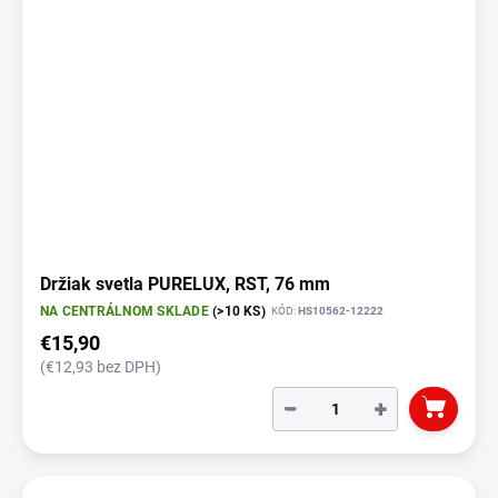
Držiak svetla PURELUX, RST, 76 mm
NA CENTRÁLNOM SKLADE
(>10 KS)
KÓD:
HS10562-12222
€15,90
(€12,93 bez DPH)
−
+