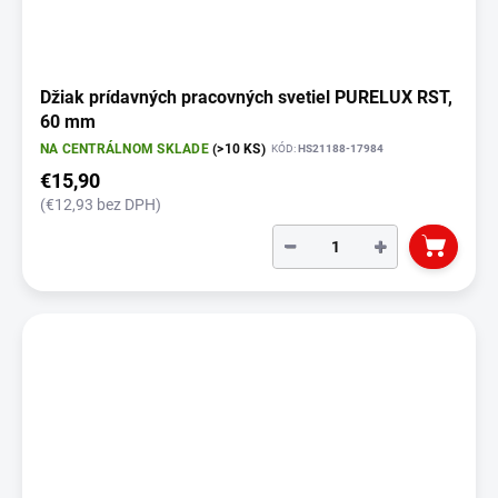
Džiak prídavných pracovných svetiel PURELUX RST,
60 mm
NA CENTRÁLNOM SKLADE
(>10 KS)
KÓD:
HS21188-17984
€15,90
(€12,93 bez DPH)
−
+