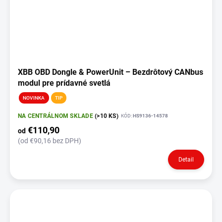
XBB OBD Dongle & PowerUnit – Bezdrôtový CANbus
modul pre prídavné svetlá
NOVINKA
TIP
NA CENTRÁLNOM SKLADE
(>10 KS)
KÓD:
HS9136-14578
€110,90
od
(od €90,16 bez DPH)
Detail