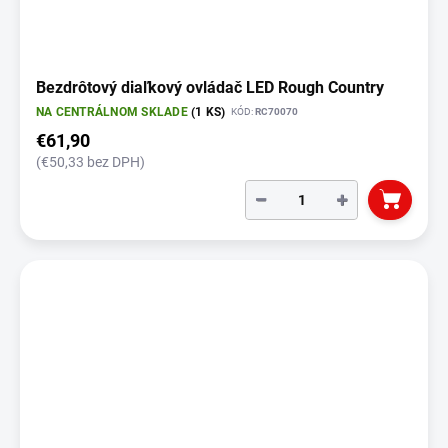
o
v
Bezdrôtový diaľkový ovládač LED Rough Country
NA CENTRÁLNOM SKLADE
(1 KS)
KÓD:
RC70070
€61,90
(€50,33 bez DPH)
−
+