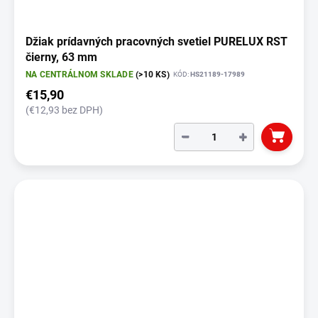
Džiak prídavných pracovných svetiel PURELUX RST
čierny, 63 mm
NA CENTRÁLNOM SKLADE
(>10 KS)
KÓD:
HS21189-17989
€15,90
(€12,93 bez DPH)
−
+