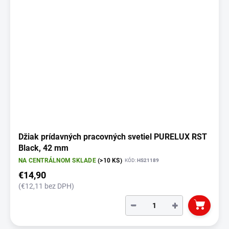
Džiak prídavných pracovných svetiel PURELUX RST
Black, 42 mm
NA CENTRÁLNOM SKLADE
(>10 KS)
KÓD:
HS21189
€14,90
(€12,11 bez DPH)
−
+