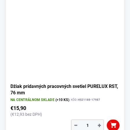
Džiak prídavných pracovných svetiel PURELUX RST,
76 mm
NA CENTRÁLNOM SKLADE
(>10 KS)
KÓD:
HS21188-17987
€15,90
(€12,93 bez DPH)
−
+