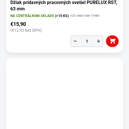
Džiak prídavných pracovných svetiel PURELUX RST,
63 mm
NA CENTRÁLNOM SKLADE
(>10 KS)
KÓD:
HS21188-17985
€15,90
(€12,93 bez DPH)
−
+