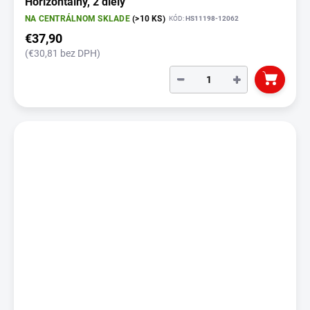
Horizontálny, 2 diely
NA CENTRÁLNOM SKLADE
(>10 KS)
KÓD:
HS11198-12062
€37,90
(€30,81 bez DPH)
−
+