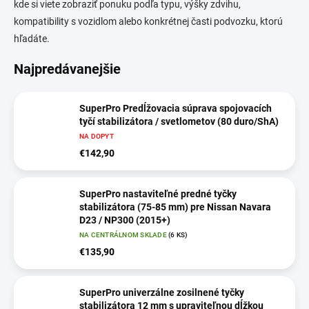
kde si viete zobraziť ponuku podľa typu, výšky zdvihu,
kompatibility s vozidlom alebo konkrétnej časti podvozku, ktorú
hľadáte.
Najpredávanejšie
SuperPro Predĺžovacia súprava spojovacích
tyčí stabilizátora / svetlometov (80 duro/ShA)
NA DOPYT
€142,90
SuperPro nastaviteľné predné tyčky
stabilizátora (75-85 mm) pre Nissan Navara
D23 / NP300 (2015+)
NA CENTRÁLNOM SKLADE
(6 KS)
€135,90
SuperPro univerzálne zosilnené tyčky
stabilizátora 12 mm s upraviteľnou dĺžkou