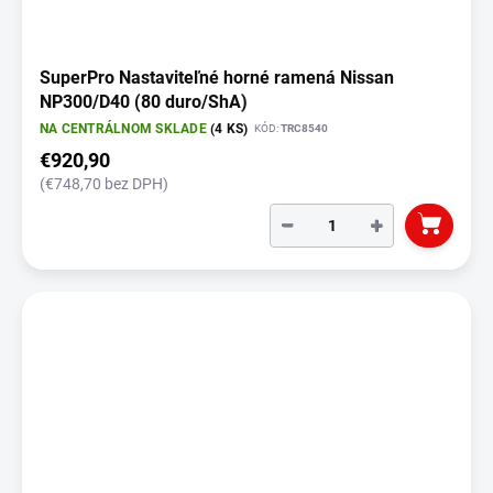
SuperPro Nastaviteľné horné ramená Nissan
NP300/D40 (80 duro/ShA)
NA CENTRÁLNOM SKLADE
(4 KS)
KÓD:
TRC8540
€920,90
(€748,70 bez DPH)
−
+