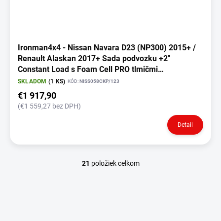
Ironman4x4 - Nissan Navara D23 (NP300) 2015+ /
Renault Alaskan 2017+ Sada podvozku +2"
Constant Load s Foam Cell PRO tlmičmi
(NISS058CKP)
SKLADOM
(1 KS)
KÓD:
NISS058CKP/123
€1 917,90
(€1 559,27 bez DPH)
Detail
21
položiek celkom
O
v
l
á
d
a