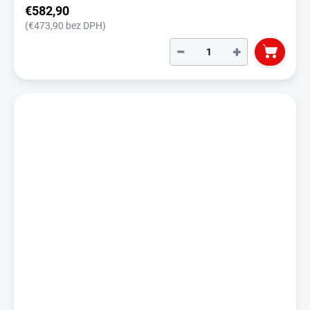
€582,90
(€473,90 bez DPH)
−
+