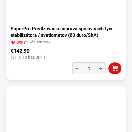
t
o
v
SuperPro Predĺžovacia súprava spojovacích tyčí
stabilizátora / svetlometov (80 duro/ShA)
NA DOPYT
KÓD:
SPF5290K
€142,90
(€116,18 bez DPH)
−
+