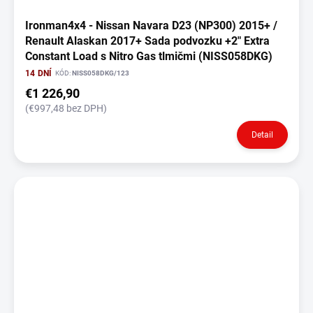
Ironman4x4 - Nissan Navara D23 (NP300) 2015+ /
Renault Alaskan 2017+ Sada podvozku +2" Extra
Constant Load s Nitro Gas tlmičmi (NISS058DKG)
14 DNÍ
KÓD:
NISS058DKG/123
€1 226,90
(€997,48 bez DPH)
Detail