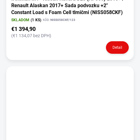
Renault Alaskan 2017+ Sada podvozku +2"
Constant Load s Foam Cell tlmičmi (NISS058CKF)
SKLADOM
(1 KS)
KÓD:
NISS058CKF/123
€1 394,90
(€1 134,07 bez DPH)
Detail