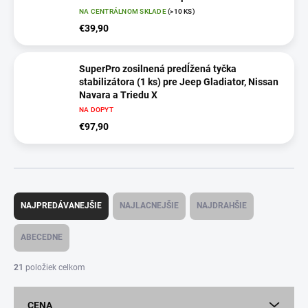
NA CENTRÁLNOM SKLADE
(>10 KS)
€39,90
SuperPro zosilnená predĺžená tyčka
stabilizátora (1 ks) pre Jeep Gladiator, Nissan
Navara a Triedu X
NA DOPYT
€97,90
R
a
NAJPREDÁVANEJŠIE
NAJLACNEJŠIE
NAJDRAHŠIE
d
e
ABECEDNE
n
i
21
položiek celkom
e
p
CENA