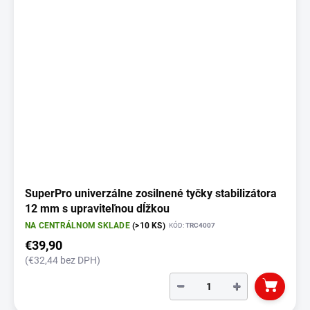
SuperPro univerzálne zosilnené tyčky stabilizátora
12 mm s upraviteľnou dĺžkou
NA CENTRÁLNOM SKLADE
(>10 KS)
KÓD:
TRC4007
€39,90
(€32,44 bez DPH)
−
+