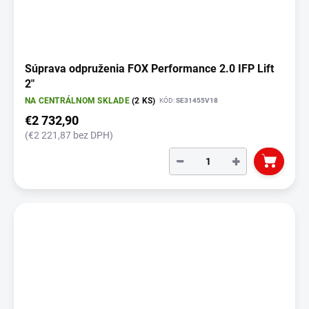
Súprava odpruženia FOX Performance 2.0 IFP Lift
2"
NA CENTRÁLNOM SKLADE
(2 KS)
KÓD:
SE31455V18
€2 732,90
(€2 221,87 bez DPH)
−
+