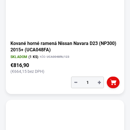
Kované horné ramená Nissan Navara D23 (NP300)
2015+ (UCA048FA)
SKLADOM
(1 KS)
KÓD:
UCA0048FA/123
€816,90
(€664,15 bez DPH)
−
+