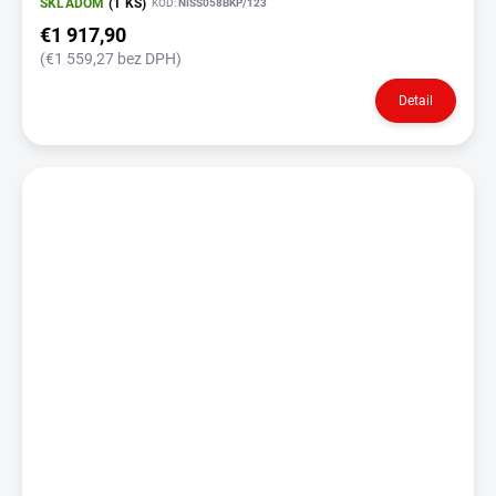
(NISS058BKP)
SKLADOM
(1 KS)
KÓD:
NISS058BKP/123
€1 917,90
(€1 559,27 bez DPH)
Detail