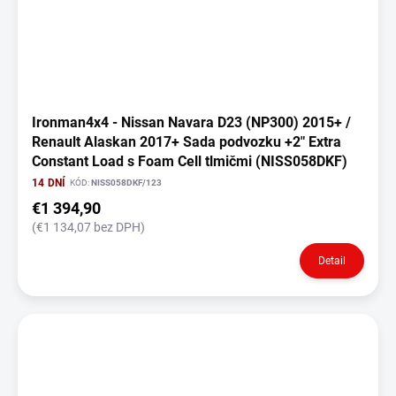
Ironman4x4 - Nissan Navara D23 (NP300) 2015+ /
Renault Alaskan 2017+ Sada podvozku +2" Extra
Constant Load s Foam Cell tlmičmi (NISS058DKF)
14 DNÍ
KÓD:
NISS058DKF/123
€1 394,90
(€1 134,07 bez DPH)
Detail