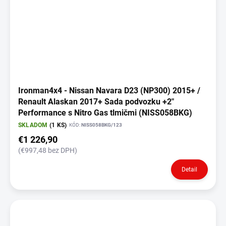
Ironman4x4 - Nissan Navara D23 (NP300) 2015+ /
Renault Alaskan 2017+ Sada podvozku +2"
Performance s Nitro Gas tlmičmi (NISS058BKG)
SKLADOM
(1 KS)
KÓD:
NISS058BKG/123
€1 226,90
(€997,48 bez DPH)
Detail