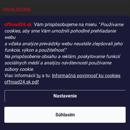
PRIHLÁSENIE
offroad24.sk
Vám prispôsobujeme na mieru. "
Používame
E-MAIL
cookies, aby sme Vám umožnili pohodlné prehliadanie
webu
a vďaka analýze prevádzky webu neustále zlepšovali jeho
funkcie, výkon a použiteľnosť.
"
HESLO
Na prispôsobenie obsahu a reklám, poskytovanie funkcií
Vitajte! Aby bolo hľadanie tých správnych dielov pre vaše
sociálnych médií a analýzu návštevnosti používame
vozidlo čo najrýchlejšie a najpresnejšie, máme pre vás
súbory cookie.
malý tip:
Viac informácií
tu
a tu:
Informačná povinnosť ku cookies
Začnite výberom vášho vozidla
– Týmto krokom si
Prihlásiť sa
offroad24.sk.pdf
zaistíte, že uvidíte len kompatibilné produkty.
Nová registrácia
Zabudnuté heslo
Až potom sa ponorte do kategórií.
Nastavenie
Náš tajný tip:
V ľavej časti obrazovky nájdete šikovné
filtre. Použite ich! Ušetria vám kopu času a pomôžu nájsť
KONTAKTY
presne to, čo hľadáte, behom sekúnd.
Súhlasím
Šťastné nakupovanie!