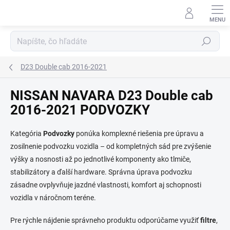
Prejsť
na
obsah
Hľadať
D23 Double cab 2016-2021
NISSAN NAVARA D23 Double cab
2016-2021 PODVOZKY
Kategória
Podvozky
ponúka komplexné riešenia pre úpravu a
zosilnenie podvozku vozidla – od kompletných sád pre zvýšenie
výšky a nosnosti až po jednotlivé komponenty ako tlmiče,
stabilizátory a ďalší hardware. Správna úprava podvozku
zásadne ovplyvňuje jazdné vlastnosti, komfort aj schopnosti
vozidla v náročnom teréne.
Pre rýchle nájdenie správneho produktu odporúčame využiť
filtre
,