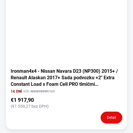
Ironman4x4 - Nissan Navara D23 (NP300) 2015+ /
Renault Alaskan 2017+ Sada podvozku +2" Extra
Constant Load s Foam Cell PRO tlmičmi
(NISS058DKP)
14 DNÍ
KÓD:
NISS058DKP/123
€1 917,90
(€1 559,27 bez DPH)
Detail