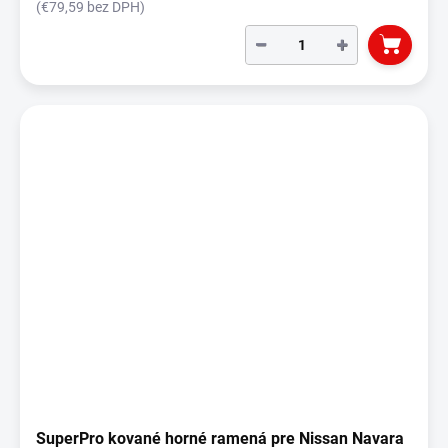
(€79,59 bez DPH)
−
+
SuperPro kované horné ramená pre Nissan Navara