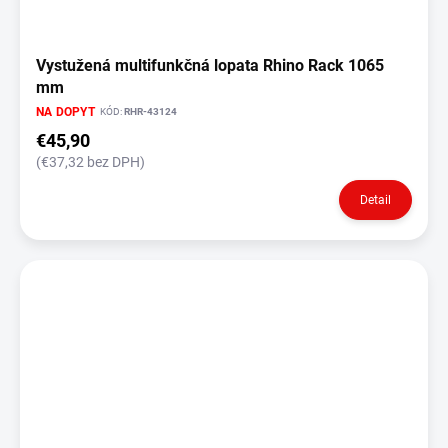
v
Vystužená multifunkčná lopata Rhino Rack 1065
mm
NA DOPYT
KÓD:
RHR-43124
€45,90
(€37,32 bez DPH)
Detail