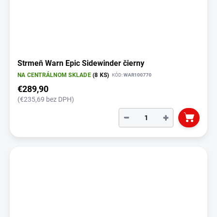
Strmeň Warn Epic Sidewinder čierny
NA CENTRÁLNOM SKLADE
(8 KS)
KÓD:
WAR100770
€289,90
(€235,69 bez DPH)
−
+