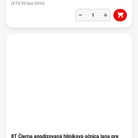
(€79,59 bez DPH)
−
+
8T Čierna anodizovaná hliníková očnica lana pre