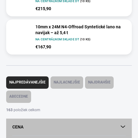
NA CENTRÁLNOM SKLADE DT
(10 KS)
€215,90
10mm x 24M N4-Offroad Syntetické lano na
navijak – až 5,4 t
NA CENTRÁLNOM SKLADE DT
(10 KS)
€167,90
R
a
NAJPREDÁVANEJŠIE
NAJLACNEJŠIE
NAJDRAHŠIE
d
e
ABECEDNE
n
i
163
položiek celkom
e
p
CENA
r
o