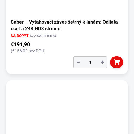
Saber – Vyťahovací záves šetrný k lanám: Odliata
oceľ a 24K HDX strmeň
NA DOPYT
KÓD:
SBR-RFRH1K2
€191,90
(€156,02 bez DPH)
−
+