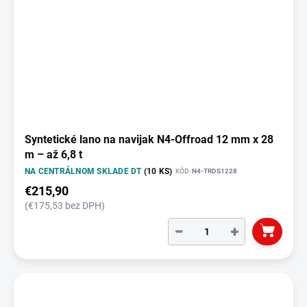
Syntetické lano na navijak N4-Offroad 12 mm x 28
m – až 6,8 t
NA CENTRÁLNOM SKLADE DT
(10 KS)
KÓD:
N4-TRDS1228
€215,90
(€175,53 bez DPH)
−
+