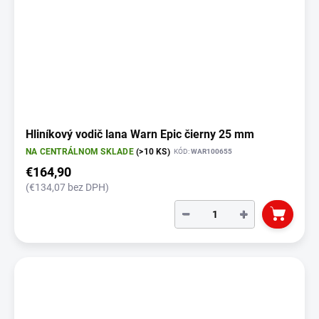
Hliníkový vodič lana Warn Epic čierny 25 mm
NA CENTRÁLNOM SKLADE
(>10 KS)
KÓD:
WAR100655
€164,90
(€134,07 bez DPH)
−
+