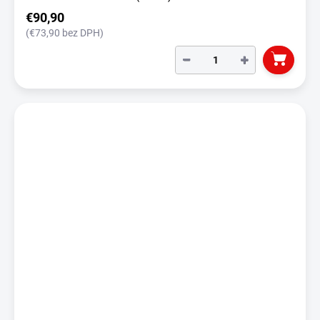
€90,90
(€73,90 bez DPH)
−
+