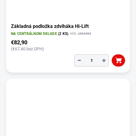
Základná podložka zdviháka Hi-Lift
NA CENTRÁLNOM SKLADE
(2 KS)
KÓD:
JADA004
€82,90
(€67,40 bez DPH)
−
+