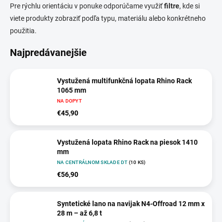
Pre rýchlu orientáciu v ponuke odporúčame využiť
filtre
, kde si
viete produkty zobraziť podľa typu, materiálu alebo konkrétneho
použitia.
Najpredávanejšie
Vystužená multifunkčná lopata Rhino Rack
1065 mm
NA DOPYT
€45,90
Vystužená lopata Rhino Rack na piesok 1410
mm
NA CENTRÁLNOM SKLADE DT
(10 KS)
€56,90
Syntetické lano na navijak N4-Offroad 12 mm x
28 m – až 6,8 t