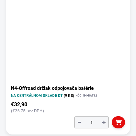
N4-Offroad držiak odpojovača batérie
NA CENTRÁLNOM SKLADE DT
(9 KS)
KÓD:
N4-BAT12
€32,90
(€26,75 bez DPH)
−
+