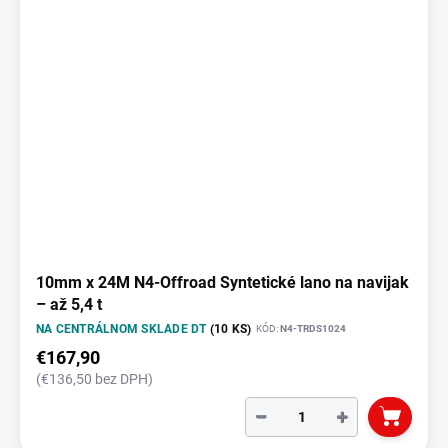
10mm x 24M N4-Offroad Syntetické lano na navijak
– až 5,4 t
NA CENTRÁLNOM SKLADE DT
(10 KS)
KÓD:
N4-TRDS1024
€167,90
(€136,50 bez DPH)
−
+