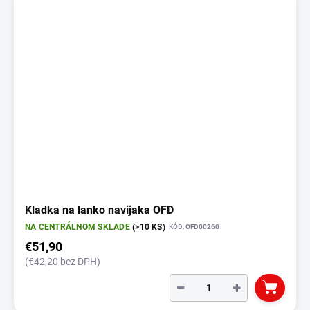
Kladka na lanko navijaka OFD
NA CENTRÁLNOM SKLADE
(>10 KS)
KÓD:
OFD00260
€51,90
(€42,20 bez DPH)
−
+