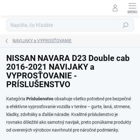
Prejsť
na
obsah
Hľadať
NAVIJAKY a VYPROSŤOVANIE
NISSAN NAVARA D23 Double cab
2016-2021 NAVIJAKY a
VYPROSŤOVANIE -
PRÍSLUŠENSTVO
Kategória
Príslušenstvo
obsahuje všetko potrebné pre bezpečné
a efektívne vyprosťovanie vozidla v teréne – gurte, laná, strmene,
kladky, zdviháky a ďalšie náradie. Kvalitné príslušenstvo je
rovnako dôležité ako samotný navijak, preto ponúkame produkty
od overených výrobcov navrhnuté pre náročné podmienky.