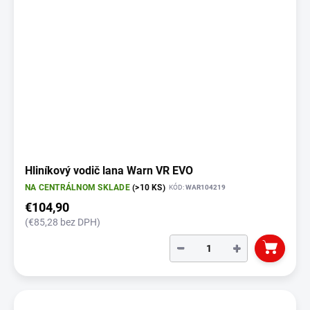
Hliníkový vodič lana Warn VR EVO
NA CENTRÁLNOM SKLADE
(>10 KS)
KÓD:
WAR104219
€104,90
(€85,28 bez DPH)
−
+