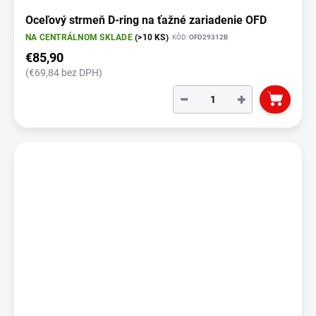
Oceľový strmeň D-ring na ťažné zariadenie OFD
NA CENTRÁLNOM SKLADE
(>10 KS)
KÓD:
OFD29312B
€85,90
(€69,84 bez DPH)
−
+