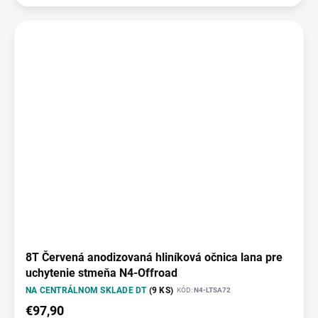
8T Červená anodizovaná hliníková očnica lana pre
uchytenie stmeňa N4-Offroad
NA CENTRÁLNOM SKLADE DT
(9 KS)
KÓD:
N4-LTSA72
€97,90