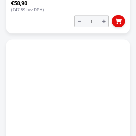
€58,90
(€47,89 bez DPH)
−
+