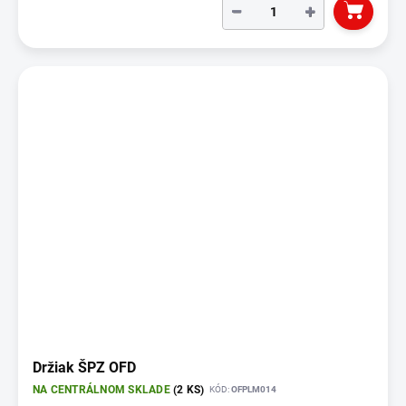
−
+
Držiak ŠPZ OFD
NA CENTRÁLNOM SKLADE
(2 KS)
KÓD:
OFPLM014