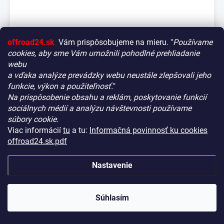
offroad24.sk
Vám prispôsobujeme na mieru. "
Používame
cookies, aby sme Vám umožnili pohodlné prehliadanie
webu
a vďaka analýze prevádzky webu neustále zlepšovali jeho
funkcie, výkon a použiteľnosť.
"
Na prispôsobenie obsahu a reklám, poskytovanie funkcií
Vitajte! Aby bolo hľadanie tých správnych dielov pre vaše
sociálnych médií a analýzu návštevnosti používame
vozidlo čo najrýchlejšie a najpresnejšie, máme pre vás
súbory cookie.
malý tip:
Montážne kolíky pre MAXTRAX - sada 4ks
Viac informácií
tu
a tu:
Informačná povinnosť ku cookies
Začnite výberom vášho vozidla
– Týmto krokom si
offroad24.sk.pdf
NA CENTRÁLNOM SKLADE
(10 KS)
KÓD:
REQU120
zaistíte, že uvidíte len kompatibilné produkty.
€53,90
Až potom sa ponorte do kategórií.
Nastavenie
(€43,82 bez DPH)
Náš tajný tip:
V ľavej časti obrazovky nájdete šikovné
−
+
filtre. Použite ich! Ušetria vám kopu času a pomôžu nájsť
presne to, čo hľadáte, behom sekúnd.
Súhlasím
Šťastné nakupovanie!