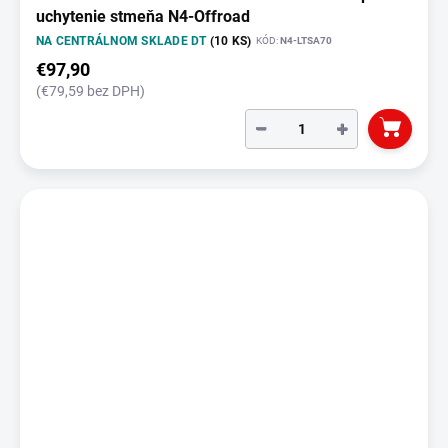
uchytenie stmeňa N4-Offroad
NA CENTRÁLNOM SKLADE DT
(10 KS)
KÓD:
N4-LTSA70
€97,90
(€79,59 bez DPH)
−
+