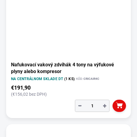
Nafukovací vakový zdvihák 4 tony na výfukové
plyny alebo kompresor
NA CENTRÁLNOM SKLADE DT
(1 KS)
KÓD:
CRICAIR4C
€191,90
(€156,02 bez DPH)
−
+