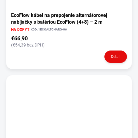
EcoFlow kábel na prepojenie alternátorovej
nabíjačky s batériou EcoFlow (4+8) – 2 m
NA DOPYT
KÓD:
1ECOALTCHARG-06
€66,90
(€54,39 bez DPH)
Detail