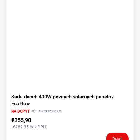
Sada dvoch 400W pevných solárnych panelov
EcoFlow
NA DOPYT
KÓD:
1ECOSP300-L2
€355,90
(€289,35 bez DPH)
Detail