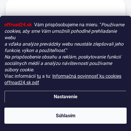
offroad24.sk
Vám prispôsobujeme na mieru. "
Používame
cookies, aby sme Vám umožnili pohodlné prehliadanie
webu
a vďaka analýze prevádzky webu neustále zlepšovali jeho
funkcie, výkon a použiteľnosť.
"
Na prispôsobenie obsahu a reklám, poskytovanie funkcií
Vitajte! Aby bolo hľadanie tých správnych dielov pre vaše
sociálnych médií a analýzu návštevnosti používame
vozidlo čo najrýchlejšie a najpresnejšie, máme pre vás
súbory cookie.
malý tip:
Viac informácií
tu
a tu:
Informačná povinnosť ku cookies
Začnite výberom vášho vozidla
– Týmto krokom si
offroad24.sk.pdf
zaistíte, že uvidíte len kompatibilné produkty.
Až potom sa ponorte do kategórií.
Nastavenie
Solárny panel EcoFlow 30x 100W pevný
Náš tajný tip:
V ľavej časti obrazovky nájdete šikovné
NA DOPYT
KÓD:
1ECOS331-30
filtre. Použite ich! Ušetria vám kopu času a pomôžu nájsť
€2 106,90
presne to, čo hľadáte, behom sekúnd.
Súhlasím
(€1 712,93 bez DPH)
Šťastné nakupovanie!
Detail