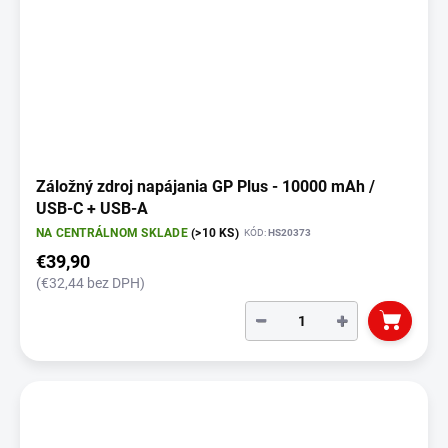
Záložný zdroj napájania GP Plus - 10000 mAh /
USB-C + USB-A
NA CENTRÁLNOM SKLADE
(>10 KS)
KÓD:
HS20373
€39,90
(€32,44 bez DPH)
−
+