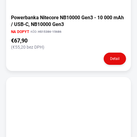
Powerbanka Nitecore NB10000 Gen3 - 10 000 mAh
/ USB-C, NB10000 Gen3
NA DOPYT
KÓD:
HS15386-15686
€67,90
(€55,20 bez DPH)
Detail