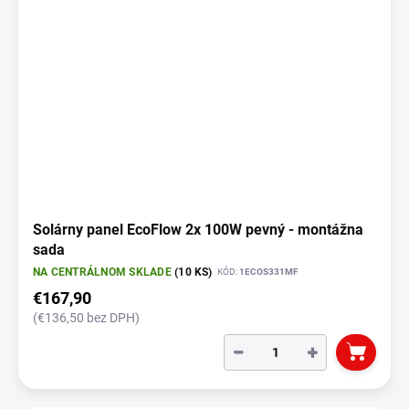
Solárny panel EcoFlow 2x 100W pevný - montážna
sada
NA CENTRÁLNOM SKLADE
(10 KS)
KÓD:
1ECOS331MF
€167,90
(€136,50 bez DPH)
−
+