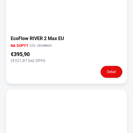
EcoFlow RIVER 2 Max EU
NA DOPYT
KÓD:
1ECOR623
€395,90
(€321,87 bez DPH)
Detail