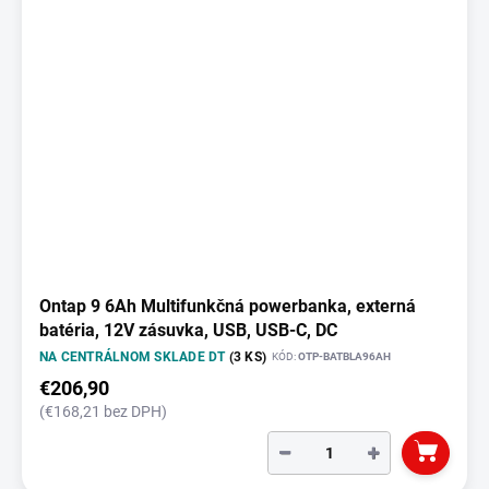
Ontap 9 6Ah Multifunkčná powerbanka, externá
batéria, 12V zásuvka, USB, USB-C, DC
NA CENTRÁLNOM SKLADE DT
(3 KS)
KÓD:
OTP-BATBLA96AH
€206,90
(€168,21 bez DPH)
−
+