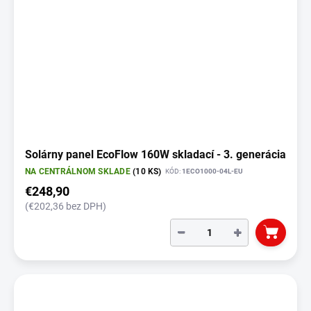
Solárny panel EcoFlow 160W skladací - 3. generácia
NA CENTRÁLNOM SKLADE
(10 KS)
KÓD:
1ECO1000-04L-EU
€248,90
(€202,36 bez DPH)
−
+