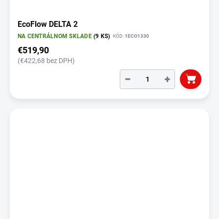
v
EcoFlow DELTA 2
NA CENTRÁLNOM SKLADE
(9 KS)
KÓD:
1ECO1330
€519,90
(€422,68 bez DPH)
−
+