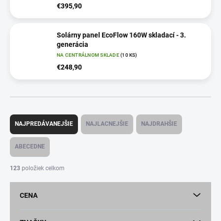
€395,90
Solárny panel EcoFlow 160W skladací - 3.
generácia
NA CENTRÁLNOM SKLADE
(10 KS)
€248,90
R
a
NAJPREDÁVANEJŠIE
NAJLACNEJŠIE
NAJDRAHŠIE
d
e
ABECEDNE
n
i
123
položiek celkom
e
p
CENA
r
o
d