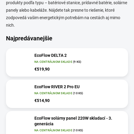
produkty podľa typu – batériové stanice, prídavné batérie, solárne
panely alebo kabeláže. Nájdete tak presne to riešenie, ktoré
zodpovedá vašim energetickým potrebám na cestách aj mimo
nich.
Najpredávanejšie
EcoFlow DELTA 2
NA CENTRÁLNOM SKLADE
(9 KS)
€519,90
EcoFlow RIVER 2 Pro EU
NA CENTRÁLNOM SKLADE
(10 KS)
€514,90
EcoFlow solárny panel 220W skladací - 3.
generácia
NA CENTRÁLNOM SKLADE
(10 KS)