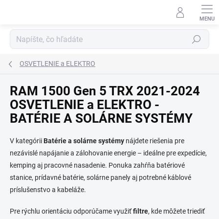
Prejsť
na
obsah
Hľadať
OSVETLENIE a ELEKTRO
RAM 1500 Gen 5 TRX 2021-2024
OSVETLENIE a ELEKTRO -
BATÉRIE A SOLÁRNE SYSTÉMY
V kategórii
Batérie a solárne systémy
nájdete riešenia pre
nezávislé napájanie a zálohovanie energie – ideálne pre expedície,
kemping aj pracovné nasadenie. Ponuka zahŕňa batériové
stanice, prídavné batérie, solárne panely aj potrebné káblové
príslušenstvo a kabeláže.
Pre rýchlu orientáciu odporúčame využiť
filtre
, kde môžete triediť