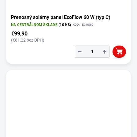
Prenosný solárny panel EcoFlow 60 W (typ C)
NA CENTRÁLNOM SKLADE
(10 KS)
KÓD:
1ECOS60
€99,90
(€81,22 bez DPH)
−
+