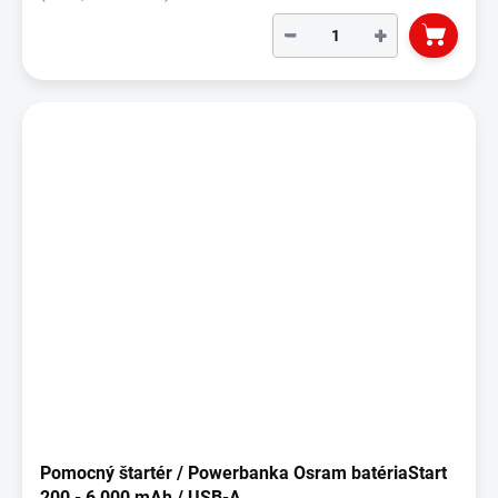
−
+
Pomocný štartér / Powerbanka Osram batériaStart
200 - 6 000 mAh / USB-A