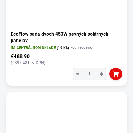
EcoFlow sada dvoch 450W pevných solárnych
panelov
NA CENTRÁLNOM SKLADE
(10 KS)
KÓD:
1ECOS450
€488,90
(€397,48 bez DPH)
−
+