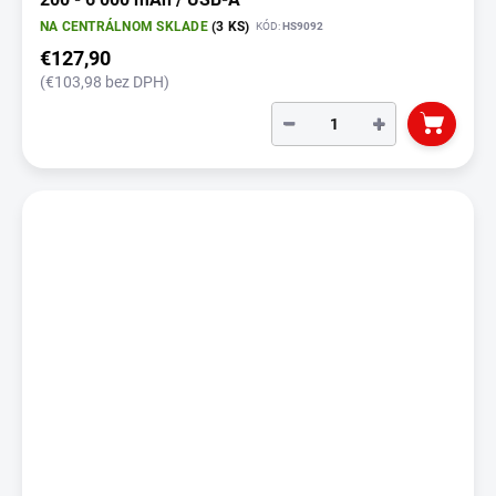
NA CENTRÁLNOM SKLADE
(3 KS)
KÓD:
HS9092
€127,90
(€103,98 bez DPH)
−
+