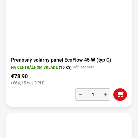
Prenosný solárny panel EcoFlow 45 W (typ C)
NA CENTRÁLNOM SKLADE
(10 KS)
KÓD:
1ECOS45
€78,90
(€64,15 bez DPH)
−
+