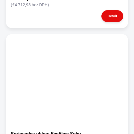
(€4 712,93 bez DPH)
Detail
Sprievodca uhlom EcoFlow Solar