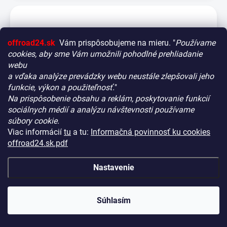
offroad24.sk
Vám prispôsobujeme na mieru. "
Používame
cookies, aby sme Vám umožnili pohodlné prehliadanie
webu
a vďaka analýze prevádzky webu neustále zlepšovali jeho
funkcie, výkon a použiteľnosť.
"
Na prispôsobenie obsahu a reklám, poskytovanie funkcií
Vitajte! Aby bolo hľadanie tých správnych dielov pre vaše
sociálnych médií a analýzu návštevnosti používame
vozidlo čo najrýchlejšie a najpresnejšie, máme pre vás
súbory cookie.
malý tip:
Viac informácií
tu
a tu:
Informačná povinnosť ku cookies
Začnite výberom vášho vozidla
– Týmto krokom si
offroad24.sk.pdf
zaistíte, že uvidíte len kompatibilné produkty.
Až potom sa ponorte do kategórií.
Nastavenie
Montážna doska Rotopax Rack
Náš tajný tip:
V ľavej časti obrazovky nájdete šikovné
filtre. Použite ich! Ušetria vám kopu času a pomôžu nájsť
NA CENTRÁLNOM SKLADE
(10 KS)
KÓD:
RRAC157
presne to, čo hľadáte, behom sekúnd.
Súhlasím
€78,90
Šťastné nakupovanie!
(€64,15 bez DPH)