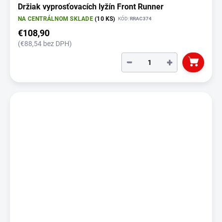
Držiak vyprosťovacích lyžín Front Runner
NA CENTRÁLNOM SKLADE
(10 KS)
KÓD:
RRAC374
€108,90
(€88,54 bez DPH)
−
+