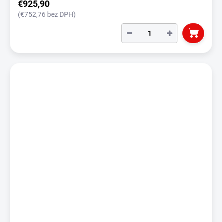
€925,90
(€752,76 bez DPH)
−
+