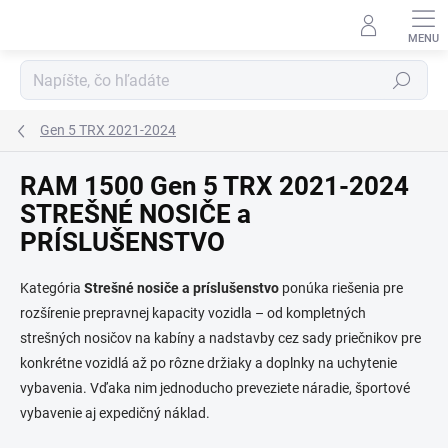
Prejsť
na
obsah
Hľadať
Gen 5 TRX 2021-2024
RAM 1500 Gen 5 TRX 2021-2024
STREŠNÉ NOSIČE a
PRÍSLUŠENSTVO
Kategória
Strešné nosiče a príslušenstvo
ponúka riešenia pre
rozšírenie prepravnej kapacity vozidla – od kompletných
strešných nosičov na kabíny a nadstavby cez sady priečnikov pre
konkrétne vozidlá až po rôzne držiaky a doplnky na uchytenie
vybavenia. Vďaka nim jednoducho preveziete náradie, športové
vybavenie aj expedičný náklad.