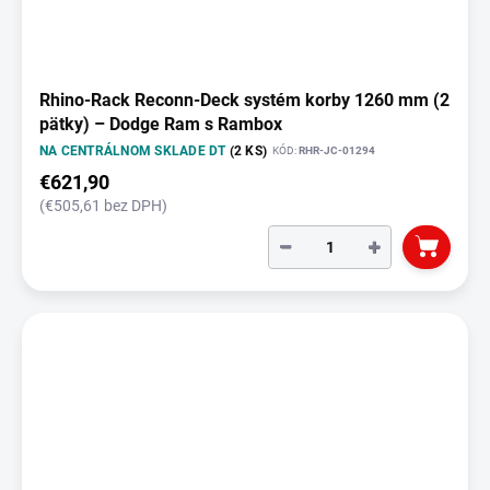
Rhino-Rack Reconn-Deck systém korby 1260 mm (2
pätky) – Dodge Ram s Rambox
NA CENTRÁLNOM SKLADE DT
(2 KS)
KÓD:
RHR-JC-01294
€621,90
(€505,61 bez DPH)
−
+