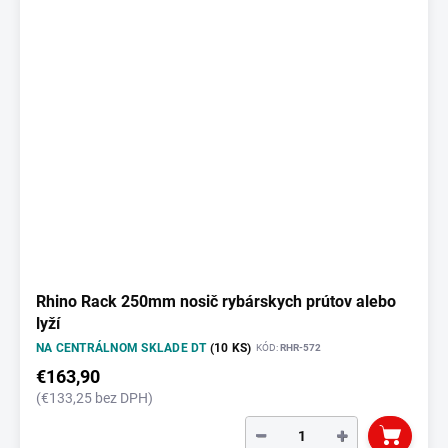
Rhino Rack 250mm nosič rybárskych prútov alebo
lyží
NA CENTRÁLNOM SKLADE DT
(10 KS)
KÓD:
RHR-572
€163,90
(€133,25 bez DPH)
−
+