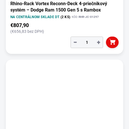
Rhino-Rack Vortex Reconn-Deck 4-priečnikový
systém – Dodge Ram 1500 Gen 5 s Rambox
NA CENTRÁLNOM SKLADE DT
(2 KS)
KÓD:
RHR-JC-01297
€807,90
(€656,83 bez DPH)
−
+