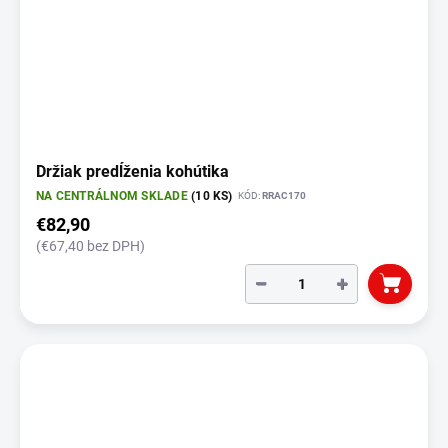
Držiak predĺženia kohútika
NA CENTRÁLNOM SKLADE
(10 KS)
KÓD:
RRAC170
€82,90
(€67,40 bez DPH)
−
+