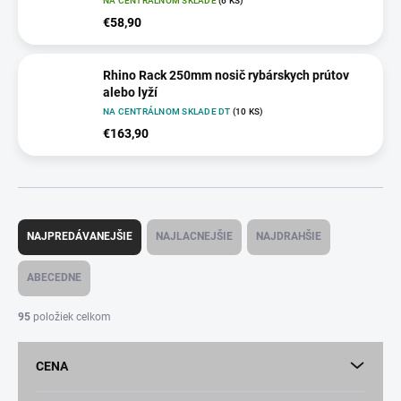
NA CENTRÁLNOM SKLADE
(6 KS)
€58,90
Rhino Rack 250mm nosič rybárskych prútov
alebo lyží
NA CENTRÁLNOM SKLADE DT
(10 KS)
€163,90
R
a
NAJPREDÁVANEJŠIE
NAJLACNEJŠIE
NAJDRAHŠIE
d
e
ABECEDNE
n
i
95
položiek celkom
e
p
CENA
r
o