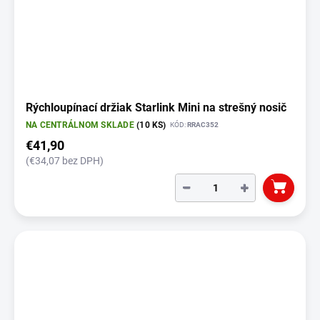
Rýchloupínací držiak Starlink Mini na strešný nosič
NA CENTRÁLNOM SKLADE
(10 KS)
KÓD:
RRAC352
€41,90
(€34,07 bez DPH)
−
+