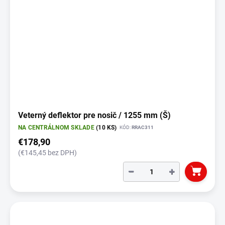
Veterný deflektor pre nosič / 1255 mm (Š)
NA CENTRÁLNOM SKLADE
(10 KS)
KÓD:
RRAC311
€178,90
(€145,45 bez DPH)
−
+