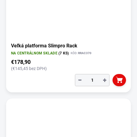
Veľká platforma Slimpro Rack
NA CENTRÁLNOM SKLADE
(7 KS)
KÓD:
RRAC370
€178,90
(€145,45 bez DPH)
−
+