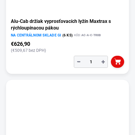
Alu-Cab držiak vyprosťovacích lyžín Maxtrax s
rýchloupínacou pákou
NA CENTRÁLNOM SKLADE GI
(6 KS)
KÓD:
AC-A-C-TRXB
€626,90
(€509,67 bez DPH)
−
+