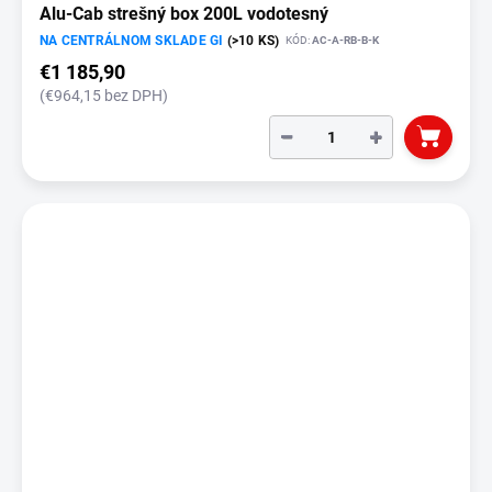
Alu-Cab strešný box 200L vodotesný
NA CENTRÁLNOM SKLADE GI
(>10 KS)
KÓD:
AC-A-RB-B-K
€1 185,90
(€964,15 bez DPH)
−
+