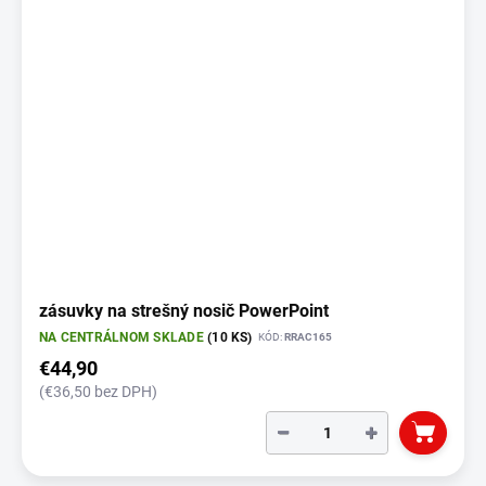
zásuvky na strešný nosič PowerPoint
NA CENTRÁLNOM SKLADE
(10 KS)
KÓD:
RRAC165
€44,90
(€36,50 bez DPH)
−
+