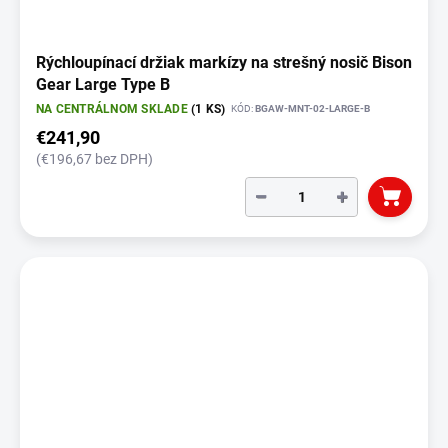
v
Rýchloupínací držiak markízy na strešný nosič Bison
Gear Large Type B
NA CENTRÁLNOM SKLADE
(1 KS)
KÓD:
BGAW-MNT-02-LARGE-B
€241,90
(€196,67 bez DPH)
−
+