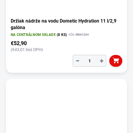
Držiak nádrže na vodu Dometic Hydration 11 l/2,9
galóna
NA CENTRÁLNOM SKLADE
(8 KS)
KÓD:
RRAC304
€52,90
(€43,01 bez DPH)
−
+