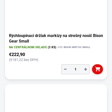
Rýchloupínací držiak markízy na strešný nosič Bison
Gear Small
NA CENTRÁLNOM SKLADE
(3 KS)
KÓD:
BGAW-MNT-02-SMALL
€222,90
(€181,22 bez DPH)
−
+