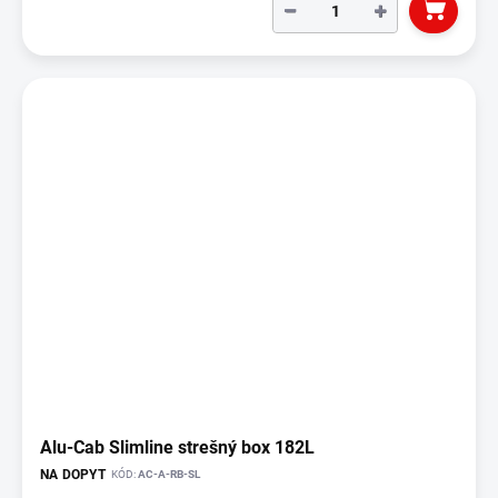
−
+
Alu-Cab Slimline strešný box 182L
NA DOPYT
KÓD:
AC-A-RB-SL