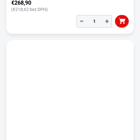
€268,90
(€218,62 bez DPH)
−
+