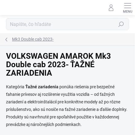
Prejsť
na
obsah
Hľadať
Mk3 Double cab 2023-
VOLKSWAGEN AMAROK Mk3
Double cab 2023- ŤAŽNÉ
ZARIADENIA
Kategória
Ťažné zariadenia
ponúka riešenia pre bezpečné
ťahanie prívesov aj rozšírenie využitia vozidla – od ťažných
zariadení a elektroinštalácií pre konkrétne modely až po rôzne
príslušenstvo, ako sú nosiče na ťažné zariadenie a ďalšie doplnky.
Produkty sú navrhnuté pre spoľahlivé použitie v každodennej
prevádzke aj náročnejších podmienkach.