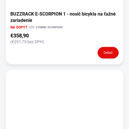
BUZZRACK E-SCORPION 1 - nosič bicykla na ťažné
zariadenie
NA DOPYT
KÓD:
CYKBRE-SCORPION1
€358,90
(€291,79 bez DPH)
Detail