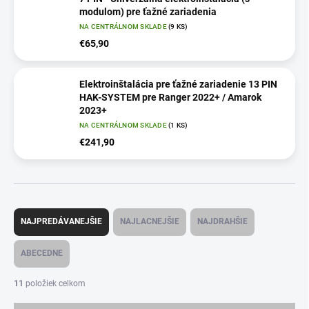
modulom) pre ťažné zariadenia
NA CENTRÁLNOM SKLADE
(9 KS)
€65,90
Elektroinštalácia pre ťažné zariadenie 13 PIN
HAK-SYSTEM pre Ranger 2022+ / Amarok
2023+
NA CENTRÁLNOM SKLADE
(1 KS)
€241,90
R
a
NAJPREDÁVANEJŠIE
NAJLACNEJŠIE
NAJDRAHŠIE
d
e
ABECEDNE
n
i
11
položiek celkom
e