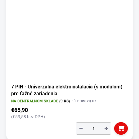
7 PIN - Univerzálna elektroinštalácia (s modulom)
pre ťažné zariadenia
NA CENTRÁLNOM SKLADE
(9 KS)
KÓD:
TBM-2Q-G7
€65,90
(€53,58 bez DPH)
−
+