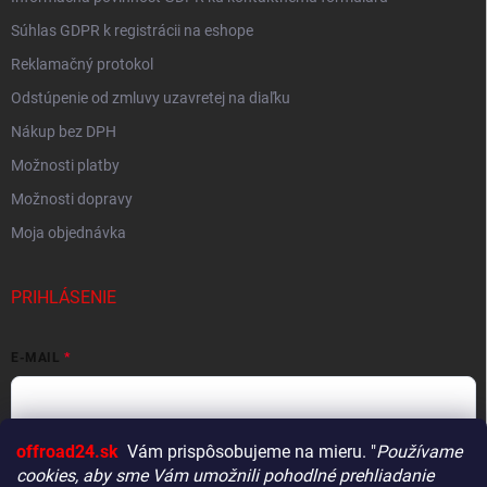
Súhlas GDPR k registrácii na eshope
Reklamačný protokol
Odstúpenie od zmluvy uzavretej na diaľku
Nákup bez DPH
Možnosti platby
Možnosti dopravy
Moja objednávka
PRIHLÁSENIE
E-MAIL
offroad24.sk
Vám prispôsobujeme na mieru. "
Používame
HESLO
cookies, aby sme Vám umožnili pohodlné prehliadanie