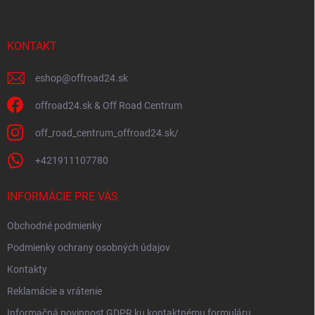
i
ä
s
t
u
i
KONTAKT
e
eshop
@
offroad24.sk
offroad24.sk & Off Road Centrum
off_road_centrum_offroad24.sk/
+421911107780
INFORMÁCIE PRE VÁS
Obchodné podmienky
Podmienky ochrany osobných údajov
Kontakty
Reklamácie a vrátenie
Informačná povinnost GDPR ku kontaktnému formuláru