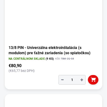
13/8 PIN - Univerzálna elektroinštalácia (s
modulom) pre ťažné zariadenia (so spiatočkou)
NA CENTRÁLNOM SKLADE
(9 KS)
KÓD:
TBM-2Q-G8
€80,90
(€65,77 bez DPH)
−
+