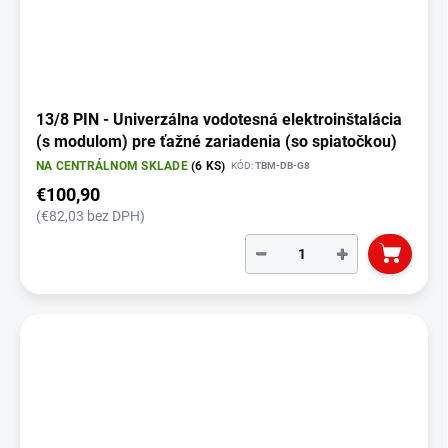
k
t
o
v
13/8 PIN - Univerzálna vodotesná elektroinštalácia
(s modulom) pre ťažné zariadenia (so spiatočkou)
NA CENTRÁLNOM SKLADE
(6 KS)
KÓD:
TBM-DB-G8
€100,90
(€82,03 bez DPH)
−
+