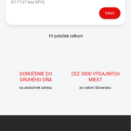
(€177,97 bez DPH)
Detail
11
položiek celkom
O
v
l
á
d
a
c
DORUČENIE DO
CEZ 3000 VÝDAJNÝCH
i
DRUHÉHO DŇA
MIEST
e
p
na akúkoľvek adresu
po celom Slovensku
r
v
k
y
v
Z
ý
á
p
p