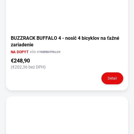
BUZZRACK BUFFALO 4 - nosič 4 bicyklov na ťažné
zariadenie
NA DOPYT
KÓD:
CYKBRBUFFALO4
€248,90
(€202,36 bez DPH)
Detail