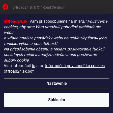
offroad24.sk & Off Road Centrum
off_road_centrum_offroad24.sk/
offroad24.sk
Vám prispôsobujeme na mieru. "
Používame
cookies, aby sme Vám umožnili pohodlné prehliadanie
+421911107780
webu
a vďaka analýze prevádzky webu neustále zlepšovali jeho
INFORMÁCIE PRE VÁS
funkcie, výkon a použiteľnosť.
"
Na prispôsobenie obsahu a reklám, poskytovanie funkcií
Obchodné podmienky
Vitajte! Aby bolo hľadanie tých správnych dielov pre vaše
sociálnych médií a analýzu návštevnosti používame
vozidlo čo najrýchlejšie a najpresnejšie, máme pre vás
Podmienky ochrany osobných údajov
súbory cookie.
malý tip:
Viac informácií
tu
a tu:
Informačná povinnosť ku cookies
Kontakty
Začnite výberom vášho vozidla
– Týmto krokom si
offroad24.sk.pdf
zaistíte, že uvidíte len kompatibilné produkty.
Reklamácie a vrátenie
Až potom sa ponorte do kategórií.
Informačná povinnost GDPR ku kontaktnému formuláru
Nastavenie
Náš tajný tip:
V ľavej časti obrazovky nájdete šikovné
Súhlas GDPR k registrácii na eshope
filtre. Použite ich! Ušetria vám kopu času a pomôžu nájsť
Reklamačný protokol
presne to, čo hľadáte, behom sekúnd.
Súhlasím
Šťastné nakupovanie!
Odstúpenie od zmluvy uzavretej na diaľku
Nákup bez DPH