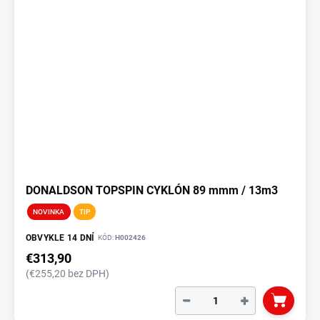
DONALDSON TOPSPIN CYKLÓN 89 mmm / 13m3
NOVINKA
TIP
OBVYKLE 14 DNÍ
KÓD:
H002426
€313,90
(€255,20 bez DPH)
−
+