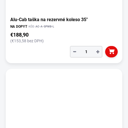
Alu-Cab taška na rezervné koleso 35"
NA DOPYT
KÓD:
AC-A-SPWB-L
€188,90
(€153,58 bez DPH)
−
+