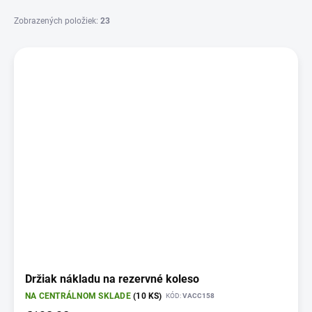
v
Zobrazených položiek:
23
V
ý
p
i
s
p
r
o
d
u
k
t
o
v
Držiak nákladu na rezervné koleso
NA CENTRÁLNOM SKLADE
(10 KS)
KÓD:
VACC158