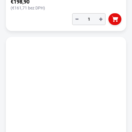
€198,90
(€161,71 bez DPH)
−
+