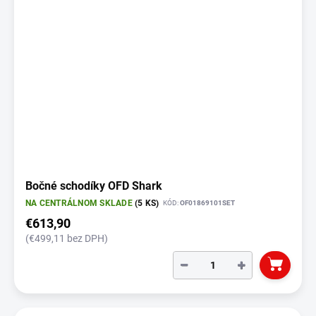
Bočné schodíky OFD Shark
NA CENTRÁLNOM SKLADE
(5 KS)
KÓD:
OF01869101SET
€613,90
(€499,11 bez DPH)
−
+