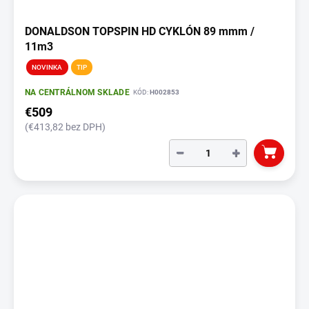
DONALDSON TOPSPIN HD CYKLÓN 89 mmm /
11m3
NOVINKA
TIP
NA CENTRÁLNOM SKLADE
KÓD:
H002853
€509
(€413,82 bez DPH)
−
+