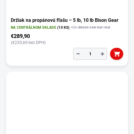
Držiak na propánovú fľašu – 5 lb, 10 lb Bison Gear
NA CENTRÁLNOM SKLADE
(10 KS)
KÓD:
BGGAS-CAN-5LB-10LB
€289,90
(€235,69 bez DPH)
−
+