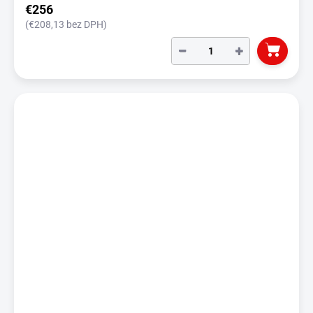
€256
(€208,13 bez DPH)
−
+