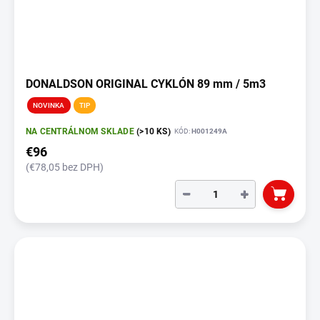
DONALDSON ORIGINAL CYKLÓN 89 mm / 5m3
NOVINKA
TIP
NA CENTRÁLNOM SKLADE
(>10 KS)
KÓD:
H001249A
€96
(€78,05 bez DPH)
−
+