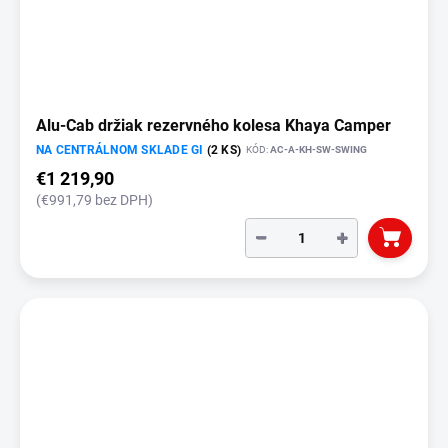
Alu-Cab držiak rezervného kolesa Khaya Camper
NA CENTRÁLNOM SKLADE GI
(2 KS)
KÓD:
AC-A-KH-SW-SWING
€1 219,90
(€991,79 bez DPH)
−
+