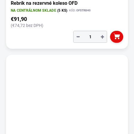
Rebrík na rezervné koleso OFD
NA CENTRÁLNOM SKLADE
(5 KS)
KÓD:
OFSTR840
€91,90
(€74,72 bez DPH)
−
+