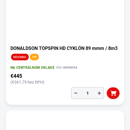
DONALDSON TOPSPIN HD CYKLÓN 89 mmm / 8m3
NOVINKA
TIP
NA CENTRÁLNOM SKLADE
KÓD:
H002852A
€445
(€361,79 bez DPH)
−
+