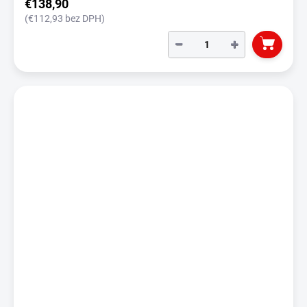
€138,90
(€112,93 bez DPH)
−
+