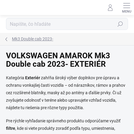
Prejsť
na
obsah
Hľadať
Mk3 Double cab 2023-
VOLKSWAGEN AMAROK Mk3
Double cab 2023- EXTERIÉR
Kategória
Exteriér
zahŕňa široký výber doplnkov pre úpravu a
ochranu vonkajšej časti vozidla – od nárazníkov, rámov a prahov
cez rozšírené blatníky, masky až po antény a ďalšie prvky. Či už
zvyšujete odolnosť v teréne alebo upravujete vzhľad vozidla,
nájdete tu riešenia pre rôzne typy použitia.
Pre rýchle vyhľadanie správneho produktu odporúčame využiť
filtre
, kde si viete produkty zoradiť podľa typu, umiestnenia,