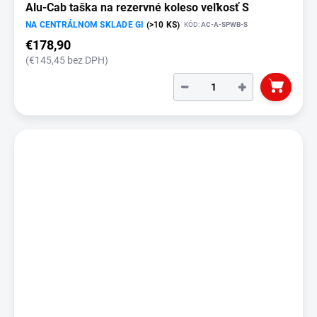
Alu-Cab taška na rezervné koleso veľkosť S
NA CENTRÁLNOM SKLADE GI
(>10 KS)
KÓD:
AC-A-SPWB-S
€178,90
(€145,45 bez DPH)
−
+