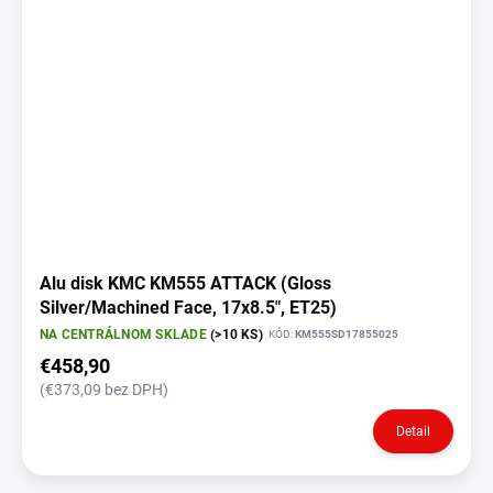
s
p
r
o
d
u
k
t
o
v
Alu disk KMC KM555 ATTACK (Gloss
Silver/Machined Face, 17x8.5", ET25)
NA CENTRÁLNOM SKLADE
(>10 KS)
KÓD:
KM555SD17855025
€458,90
(€373,09 bez DPH)
Detail