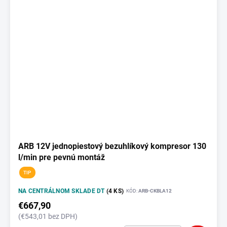
ARB 12V jednopiestový bezuhlíkový kompresor 130
l/min pre pevnú montáž
TIP
NA CENTRÁLNOM SKLADE DT
(4 KS)
KÓD:
ARB-CKBLA12
€667,90
(€543,01 bez DPH)