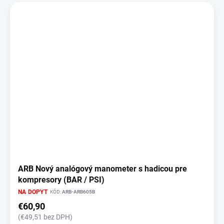
ARB Nový analógový manometer s hadicou pre
kompresory (BAR / PSI)
NA DOPYT
KÓD:
ARB-ARB605B
€60,90
(€49,51 bez DPH)