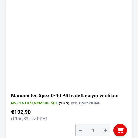
Manometer Apex 0-40 PSI s deflačným ventilom
NA CENTRÁLNOM SKLADE
(2 KS)
KÓD:
APX02-08-040
€192,90
(€156,83 bez DPH)
−
+