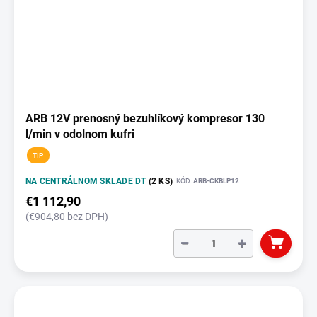
ARB 12V prenosný bezuhlíkový kompresor 130
l/min v odolnom kufri
TIP
NA CENTRÁLNOM SKLADE DT
(2 KS)
KÓD:
ARB-CKBLP12
€1 112,90
(€904,80 bez DPH)
−
+