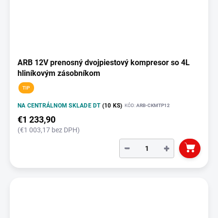
ARB 12V prenosný dvojpiestový kompresor so 4L
hliníkovým zásobníkom
TIP
NA CENTRÁLNOM SKLADE DT
(10 KS)
KÓD:
ARB-CKMTP12
€1 233,90
(€1 003,17 bez DPH)
−
+