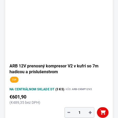
ARB 12V prenosný kompresor V2 v kufri so 7m
hadicou a príslušenstvom
TIP
NA CENTRÁLNOM SKLADE DT
(3 KS)
KÓD:
ARB-CKMP12V2
€601,90
(€489,35 bez DPH)
−
+