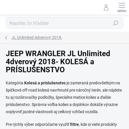
Prejsť
na
obsah
Hľadať
JL Unlimited 4dverový 2018-
JEEP WRANGLER JL Unlimited
4dverový 2018- KOLESÁ a
PRÍSLUŠENSTVO
Kategória
Kolesá a príslušenstvo
je zameraná predovšetkým na
špičkové off-road kolesá navrhnuté pre náročný terén, ale nájdete
tu aj rozširovačky podložky, špeciálne matice kolies a ďalšie
príslušenstvo. Správna voľba kolies a doplnkov dokáže výrazne
ovplyvniť jazdné vlastnosti aj celkový vzhľad vozidla.
Pre rýchly výber odporúčame využiť
filtre
, kde si viete produkty