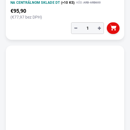
NA CENTRÁLNOM SKLADE DT
(>10 KS)
KÓD:
ARB-ARB600
€95,90
(€77,97 bez DPH)
−
+