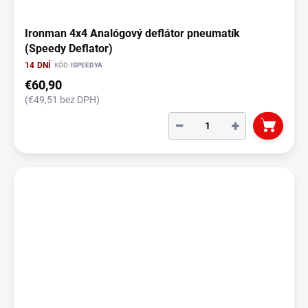
Ironman 4x4 Analógový deflátor pneumatík
(Speedy Deflator)
14 DNÍ
KÓD:
ISPEEDYA
€60,90
(€49,51 bez DPH)
−
+