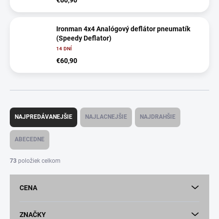
Ironman 4x4 Analógový deflátor pneumatík
(Speedy Deflator)
14 DNÍ
€60,90
R
a
NAJPREDÁVANEJŠIE
NAJLACNEJŠIE
NAJDRAHŠIE
d
e
ABECEDNE
n
i
73
položiek celkom
e
p
CENA
r
o
d
ZNAČKY