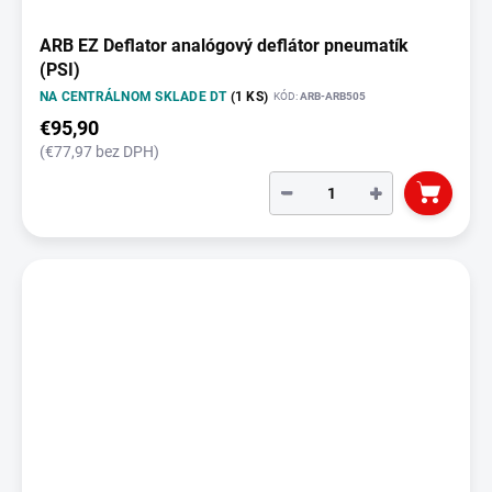
ARB EZ Deflator analógový deflátor pneumatík
(PSI)
NA CENTRÁLNOM SKLADE DT
(1 KS)
KÓD:
ARB-ARB505
€95,90
(€77,97 bez DPH)
−
+