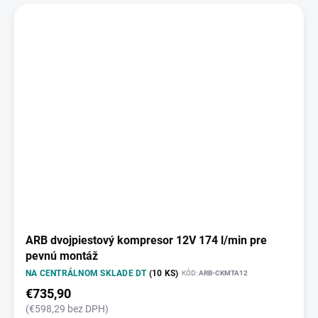
ARB dvojpiestový kompresor 12V 174 l/min pre
pevnú montáž
NA CENTRÁLNOM SKLADE DT
(10 KS)
KÓD:
ARB-CKMTA12
€735,90
(€598,29 bez DPH)