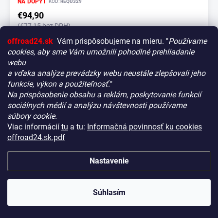
NA DOPYT
KÓD:
REQU329
€94,90
(€77,15 bez DPH)
offroad24.sk
Vám prispôsobujeme na mieru. "
Používame
Detail
cookies, aby sme Vám umožnili pohodlné prehliadanie
webu
a vďaka analýze prevádzky webu neustále zlepšovali jeho
funkcie, výkon a použiteľnosť.
"
Na prispôsobenie obsahu a reklám, poskytovanie funkcií
Vitajte! Aby bolo hľadanie tých správnych dielov pre vaše
sociálnych médií a analýzu návštevnosti používame
vozidlo čo najrýchlejšie a najpresnejšie, máme pre vás
súbory cookie.
malý tip:
Viac informácií
tu
a tu:
Informačná povinnosť ku cookies
Začnite výberom vášho vozidla
– Týmto krokom si
offroad24.sk.pdf
zaistíte, že uvidíte len kompatibilné produkty.
Až potom sa ponorte do kategórií.
Nastavenie
Náš tajný tip:
V ľavej časti obrazovky nájdete šikovné
filtre. Použite ich! Ušetria vám kopu času a pomôžu nájsť
presne to, čo hľadáte, behom sekúnd.
Súhlasím
Šťastné nakupovanie!