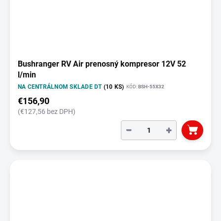
Bushranger RV Air prenosný kompresor 12V 52
l/min
NA CENTRÁLNOM SKLADE DT
(10 KS)
KÓD:
BSH-55X32
€156,90
(€127,56 bez DPH)
−
+