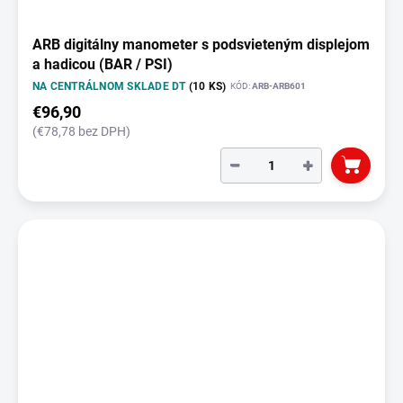
ARB digitálny manometer s podsvieteným displejom
a hadicou (BAR / PSI)
NA CENTRÁLNOM SKLADE DT
(10 KS)
KÓD:
ARB-ARB601
€96,90
(€78,78 bez DPH)
−
+