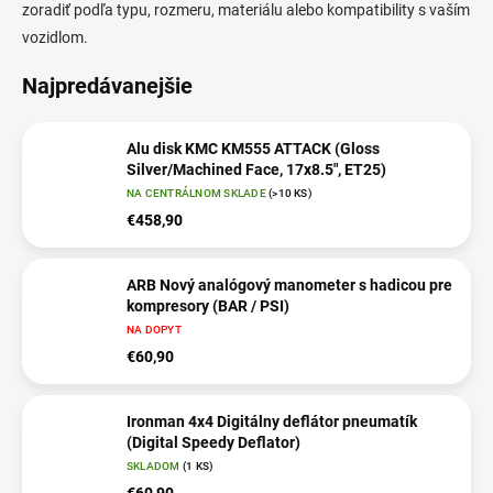
zoradiť podľa typu, rozmeru, materiálu alebo kompatibility s vaším
vozidlom.
Najpredávanejšie
Alu disk KMC KM555 ATTACK (Gloss
Silver/Machined Face, 17x8.5", ET25)
NA CENTRÁLNOM SKLADE
(>10 KS)
€458,90
ARB Nový analógový manometer s hadicou pre
kompresory (BAR / PSI)
NA DOPYT
€60,90
Ironman 4x4 Digitálny deflátor pneumatík
(Digital Speedy Deflator)
SKLADOM
(1 KS)
€60,90