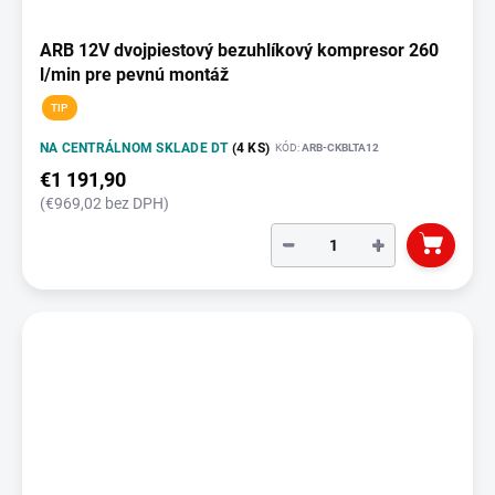
ARB 12V dvojpiestový bezuhlíkový kompresor 260
l/min pre pevnú montáž
TIP
NA CENTRÁLNOM SKLADE DT
(4 KS)
KÓD:
ARB-CKBLTA12
€1 191,90
(€969,02 bez DPH)
−
+