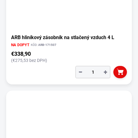
ARB hliníkový zásobník na stlačený vzduch 4 L
NA DOPYT
KÓD:
ARB-171507
€338,90
(€275,53 bez DPH)
−
+