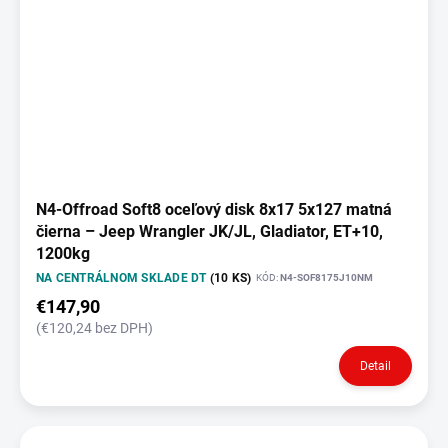
N4-Offroad Soft8 oceľový disk 8x17 5x127 matná
čierna – Jeep Wrangler JK/JL, Gladiator, ET+10,
1200kg
NA CENTRÁLNOM SKLADE DT
(10 KS)
KÓD:
N4-SOF8175J10NM
€147,90
(€120,24 bez DPH)
Detail