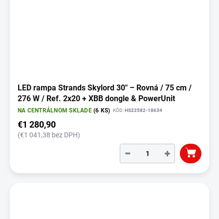
LED rampa Strands Skylord 30" – Rovná / 75 cm /
276 W / Ref. 2x20 + XBB dongle & PowerUnit
NA CENTRÁLNOM SKLADE
(6 KS)
KÓD:
HS22582-18634
€1 280,90
(€1 041,38 bez DPH)
−
+