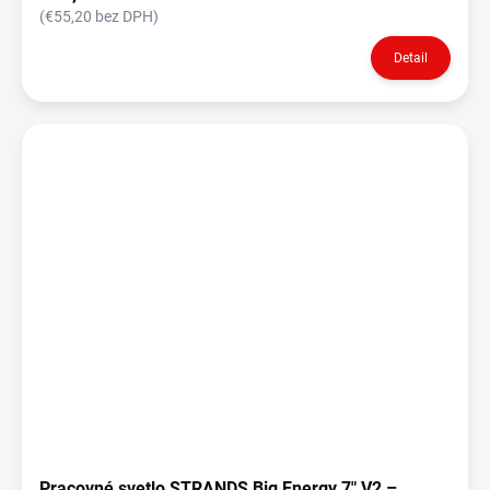
(€55,20 bez DPH)
Detail
Pracovné svetlo STRANDS Big Energy 7" V2 –