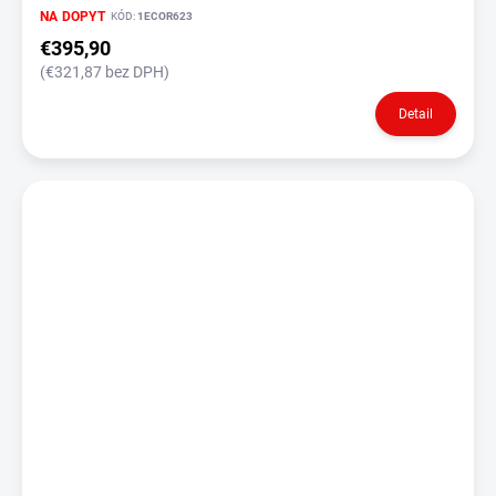
NA DOPYT
KÓD:
1ECOR623
€395,90
(€321,87 bez DPH)
Detail