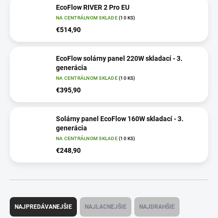
EcoFlow RIVER 2 Pro EU
NA CENTRÁLNOM SKLADE
(10 KS)
€514,90
EcoFlow solárny panel 220W skladací - 3.
generácia
NA CENTRÁLNOM SKLADE
(10 KS)
€395,90
Solárny panel EcoFlow 160W skladací - 3.
generácia
NA CENTRÁLNOM SKLADE
(10 KS)
€248,90
R
a
NAJPREDÁVANEJŠIE
NAJLACNEJŠIE
NAJDRAHŠIE
d