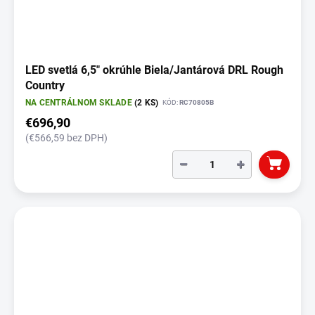
LED svetlá 6,5" okrúhle Biela/Jantárová DRL Rough
Country
NA CENTRÁLNOM SKLADE
(2 KS)
KÓD:
RC70805B
€696,90
(€566,59 bez DPH)
−
+