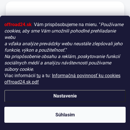
offroad24.sk
Vám prispôsobujeme na mieru. "
Používame
cookies, aby sme Vám umožnili pohodlné prehliadanie
webu
a vďaka analýze prevádzky webu neustále zlepšovali jeho
funkcie, výkon a použiteľnosť.
"
Na prispôsobenie obsahu a reklám, poskytovanie funkcií
Vitajte! Aby bolo hľadanie tých správnych dielov pre vaše
sociálnych médií a analýzu návštevnosti používame
vozidlo čo najrýchlejšie a najpresnejšie, máme pre vás
súbory cookie.
malý tip:
Viac informácií
tu
a tu:
Informačná povinnosť ku cookies
Začnite výberom vášho vozidla
– Týmto krokom si
offroad24.sk.pdf
zaistíte, že uvidíte len kompatibilné produkty.
Až potom sa ponorte do kategórií.
Nastavenie
LED rampa Strands Skylord 10" – Rovná / 23 cm /
Náš tajný tip:
V ľavej časti obrazovky nájdete šikovné
76 W / Ref. 20 + XBB Dongle & PowerUnit
filtre. Použite ich! Ušetria vám kopu času a pomôžu nájsť
NA CENTRÁLNOM SKLADE
(>10 KS)
KÓD:
HS22580-18632
presne to, čo hľadáte, behom sekúnd.
Súhlasím
Šťastné nakupovanie!
€730,90
(€594,23 bez DPH)