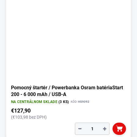
Pomocný štartér / Powerbanka Osram batériaStart
200 - 6 000 mAh / USB-A
NA CENTRÁLNOM SKLADE
(3 KS)
KÓD:
HS9092
€127,90
(€103,98 bez DPH)
−
+