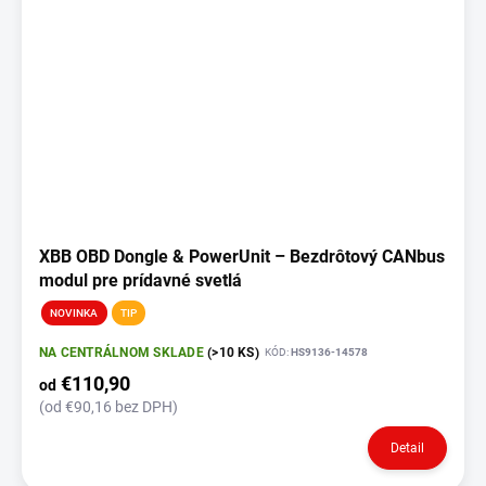
XBB OBD Dongle & PowerUnit – Bezdrôtový CANbus
modul pre prídavné svetlá
NOVINKA
TIP
NA CENTRÁLNOM SKLADE
(>10 KS)
KÓD:
HS9136-14578
€110,90
od
(od €90,16 bez DPH)
Detail