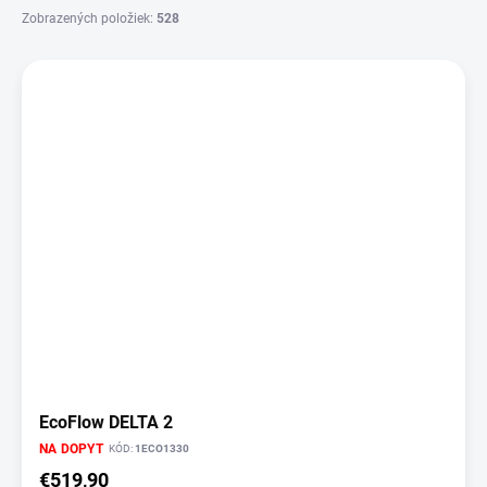
Zobrazených položiek:
528
V
ý
p
i
s
p
r
o
d
u
k
t
o
v
EcoFlow DELTA 2
NA DOPYT
KÓD:
1ECO1330
€519,90