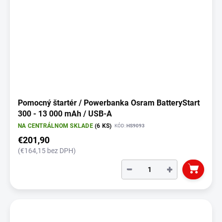
Pomocný štartér / Powerbanka Osram BatteryStart
300 - 13 000 mAh / USB-A
NA CENTRÁLNOM SKLADE
(6 KS)
KÓD:
HS9093
€201,90
(€164,15 bez DPH)
−
+