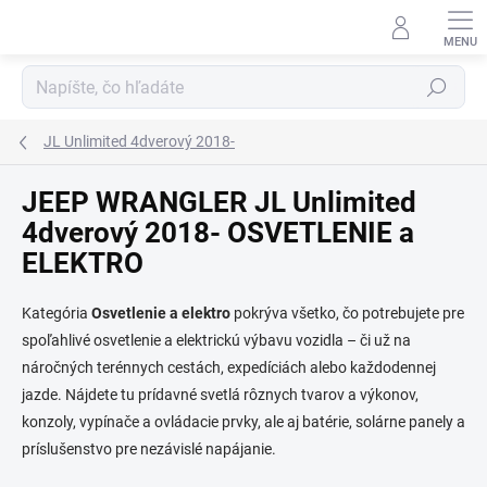
Prejsť
na
obsah
Hľadať
JL Unlimited 4dverový 2018-
JEEP WRANGLER JL Unlimited
4dverový 2018- OSVETLENIE a
ELEKTRO
Kategória
Osvetlenie a elektro
pokrýva všetko, čo potrebujete pre
spoľahlivé osvetlenie a elektrickú výbavu vozidla – či už na
náročných terénnych cestách, expedíciách alebo každodennej
jazde. Nájdete tu prídavné svetlá rôznych tvarov a výkonov,
konzoly, vypínače a ovládacie prvky, ale aj batérie, solárne panely a
príslušenstvo pre nezávislé napájanie.