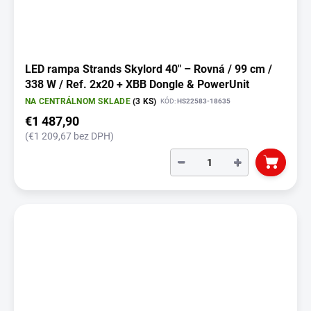
LED rampa Strands Skylord 40" – Rovná / 99 cm /
338 W / Ref. 2x20 + XBB Dongle & PowerUnit
NA CENTRÁLNOM SKLADE
(3 KS)
KÓD:
HS22583-18635
€1 487,90
(€1 209,67 bez DPH)
−
+