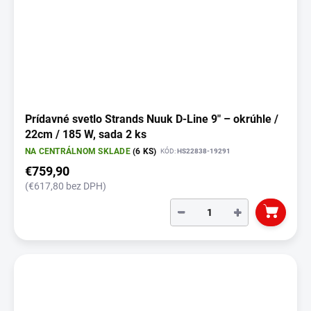
Prídavné svetlo Strands Nuuk D-Line 9" – okrúhle /
22cm / 185 W, sada 2 ks
NA CENTRÁLNOM SKLADE
(6 KS)
KÓD:
HS22838-19291
€759,90
(€617,80 bez DPH)
−
+