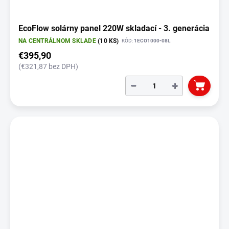
EcoFlow solárny panel 220W skladací - 3. generácia
NA CENTRÁLNOM SKLADE
(10 KS)
KÓD:
1ECO1000-08L
€395,90
(€321,87 bez DPH)
−
+