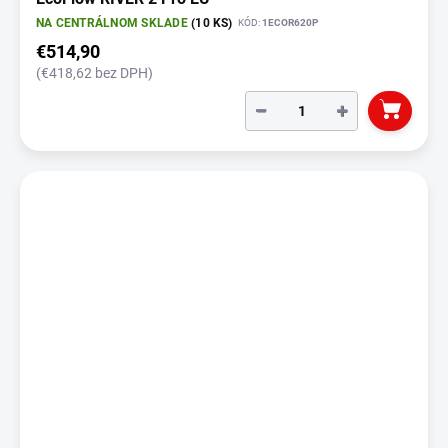
NA CENTRÁLNOM SKLADE
(10 KS)
KÓD:
1ECOR620P
€514,90
(€418,62 bez DPH)
−
+