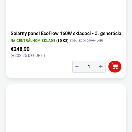
Solárny panel EcoFlow 160W skladací - 3. generácia
NA CENTRÁLNOM SKLADE
(10 KS)
KÓD:
1ECO1000-04L-EU
€248,90
(€202,36 bez DPH)
−
+