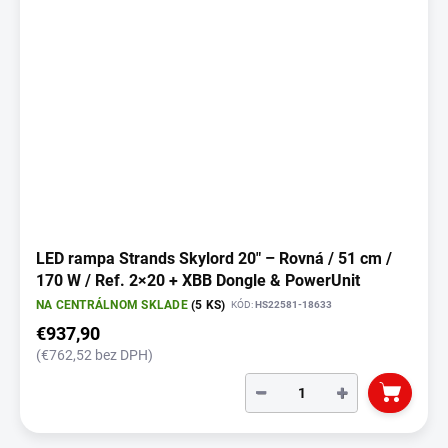
LED rampa Strands Skylord 20" – Rovná / 51 cm /
170 W / Ref. 2×20 + XBB Dongle & PowerUnit
NA CENTRÁLNOM SKLADE
(5 KS)
KÓD:
HS22581-18633
€937,90
(€762,52 bez DPH)
−
+