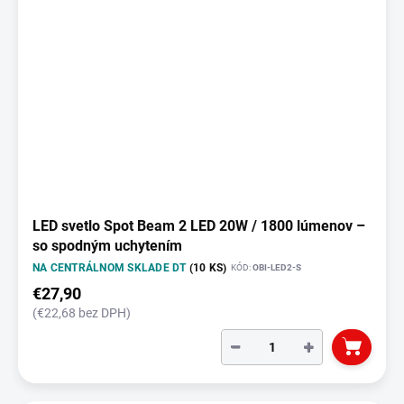
LED svetlo Spot Beam 2 LED 20W / 1800 lúmenov –
so spodným uchytením
NA CENTRÁLNOM SKLADE DT
(10 KS)
KÓD:
OBI-LED2-S
€27,90
(€22,68 bez DPH)
−
+