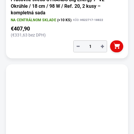
Okrúhle / 18 cm / 98 W / Ref. 20, 2 kusy –
kompletná sada
NA CENTRÁLNOM SKLADE
(>10 KS)
KÓD:
HS22717-18822
€407,90
(€331,63 bez DPH)
−
+