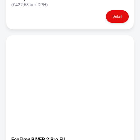
(€422,68 bez DPH)
Detail
EcoFlow RIVER 2 Pro EU