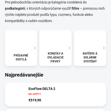
Pre jednoduchšiu orientáciu je kategória rozdelená do
podkategórií
, v ktorých odporúčame využiť
filtre
– pomocou nich
rýchlo nájdete produkt podľa typu, rozmeru, funkcie alebo
kompatibility s vaším vozidlom.
KONZOLY A
BATÉRIE A
PRÍDAVNÉ
OVLÁDACIE
SOLÁRNE
SVETLÁ
PRVKY
SYSTÉMY
Najpredávanejšie
EcoFlow DELTA 2
NA DOPYT
€519,90