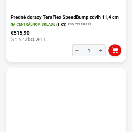
Predné dorazy TeraFlex SpeedBump zdvih 11,4 cm
NA CENTRÁLNOM SKLADE
(1 KS)
KÓD:
TX1958325
€515,90
(€419,43 bez DPH)
−
+