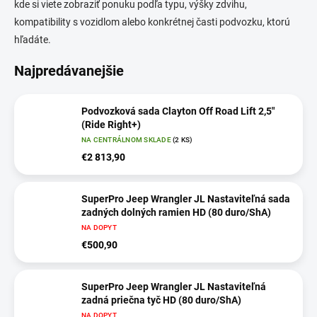
kde si viete zobraziť ponuku podľa typu, výšky zdvihu,
kompatibility s vozidlom alebo konkrétnej časti podvozku, ktorú
hľadáte.
Najpredávanejšie
Podvozková sada Clayton Off Road Lift 2,5"
(Ride Right+)
NA CENTRÁLNOM SKLADE
(2 KS)
€2 813,90
SuperPro Jeep Wrangler JL Nastaviteľná sada
zadných dolných ramien HD (80 duro/ShA)
NA DOPYT
€500,90
SuperPro Jeep Wrangler JL Nastaviteľná
zadná priečna tyč HD (80 duro/ShA)
NA DOPYT