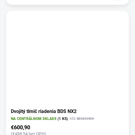
Dvojitý tlmič riadenia BDS NX2
NA CENTRÁLNOM SKLADE
(1 KS)
KÓD:
BDS2034DH
€600,90
(€488,54 bez DPH)