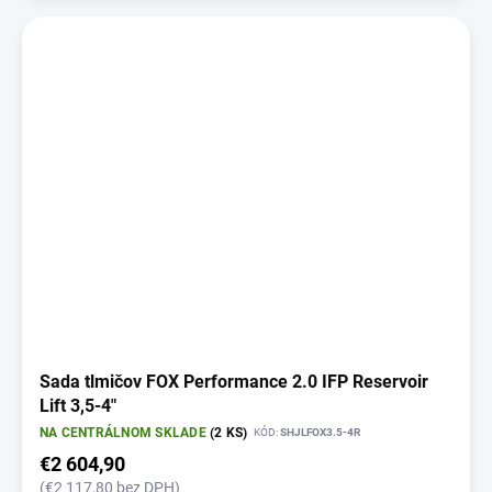
Sada tlmičov FOX Performance 2.0 IFP Reservoir
Lift 3,5-4"
NA CENTRÁLNOM SKLADE
(2 KS)
KÓD:
SHJLFOX3.5-4R
€2 604,90
(€2 117,80 bez DPH)