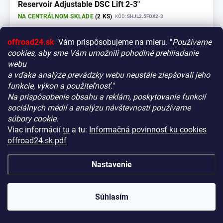
Reservoir Adjustable DSC Lift 2-3"
NA CENTRÁLNOM SKLADE
(2 KS)
KÓD:
SHJL2.5FOX2-3
€5 596,90
offroad24.sk
Vám prispôsobujeme na mieru. "
Používame
(€4 550,33 bez DPH)
cookies, aby sme Vám umožnili pohodlné prehliadanie
Detail
webu
a vďaka analýze prevádzky webu neustále zlepšovali jeho
funkcie, výkon a použiteľnosť.
"
Na prispôsobenie obsahu a reklám, poskytovanie funkcií
Vitajte! Aby bolo hľadanie tých správnych dielov pre vaše
sociálnych médií a analýzu návštevnosti používame
vozidlo čo najrýchlejšie a najpresnejšie, máme pre vás
súbory cookie.
malý tip:
Viac informácií
tu
a tu:
Informačná povinnosť ku cookies
Začnite výberom vášho vozidla
– Týmto krokom si
offroad24.sk.pdf
zaistíte, že uvidíte len kompatibilné produkty.
Až potom sa ponorte do kategórií.
Nastavenie
Náš tajný tip:
V ľavej časti obrazovky nájdete šikovné
filtre. Použite ich! Ušetria vám kopu času a pomôžu nájsť
presne to, čo hľadáte, behom sekúnd.
Súhlasím
Šťastné nakupovanie!