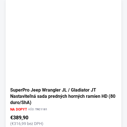
SuperPro Jeep Wrangler JL / Gladiator JT
Nastaviteľná sada predných horných ramien HD (80
duro/ShA)
NA DOPYT
KÓD:
TRC1181
€389,90
(€316,99 bez DPH)