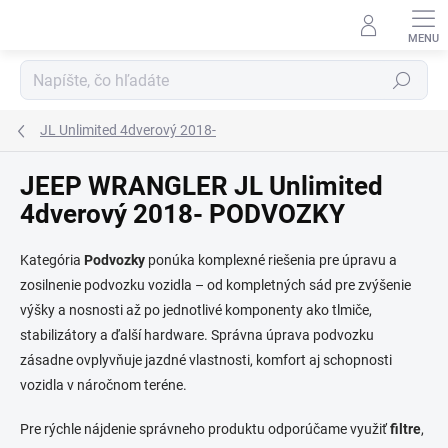
Prejsť
na
obsah
Hľadať
JL Unlimited 4dverový 2018-
JEEP WRANGLER JL Unlimited
4dverový 2018- PODVOZKY
Kategória
Podvozky
ponúka komplexné riešenia pre úpravu a
zosilnenie podvozku vozidla – od kompletných sád pre zvýšenie
výšky a nosnosti až po jednotlivé komponenty ako tlmiče,
stabilizátory a ďalší hardware. Správna úprava podvozku
zásadne ovplyvňuje jazdné vlastnosti, komfort aj schopnosti
vozidla v náročnom teréne.
Pre rýchle nájdenie správneho produktu odporúčame využiť
filtre
,