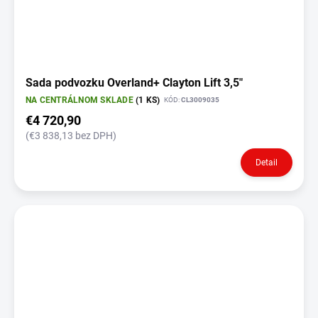
Sada podvozku Overland+ Clayton Lift 3,5"
NA CENTRÁLNOM SKLADE
(1 KS)
KÓD:
CL3009035
€4 720,90
(€3 838,13 bez DPH)
Detail