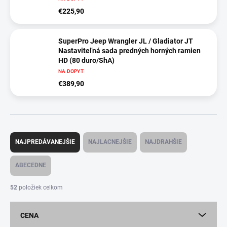
€225,90
SuperPro Jeep Wrangler JL / Gladiator JT
Nastaviteľná sada predných horných ramien
HD (80 duro/ShA)
NA DOPYT
€389,90
R
a
NAJPREDÁVANEJŠIE
NAJLACNEJŠIE
NAJDRAHŠIE
d
e
ABECEDNE
n
i
52
položiek celkom
e
p
CENA
r