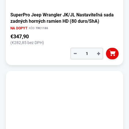
SuperPro Jeep Wrangler JK/JL Nastaviteľná sada
zadných horných ramien HD (80 duro/ShA)
NA DOPYT
KÓD:
TRC1186
€347,90
(€282,85 bez DPH)
−
+