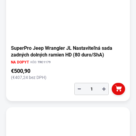
SuperPro Jeep Wrangler JL Nastaviteľná sada
zadných dolných ramien HD (80 duro/ShA)
NA DOPYT
KÓD:
TRC1179
€500,90
(€407,24 bez DPH)
−
+