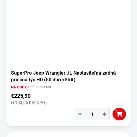
SuperPro Jeep Wrangler JL Nastaviteľná zadná
priečna tyč HD (80 duro/ShA)
NA DOPYT
KÓD:
TRC1180
€225,90
(€183,66 bez DPH)
−
+