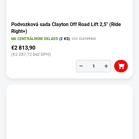
o
v
Podvozková sada Clayton Off Road Lift 2,5" (Ride
Right+)
NA CENTRÁLNOM SKLADE
(2 KS)
KÓD:
CL3109425
€2 813,90
(€2 287,72 bez DPH)
−
+